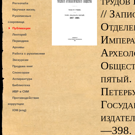
трудов
Personalia
// Зап
Научная жизнь
Рукописные
сокровища
Отделе
Публикации
Лекторий
Импера
Периодика
Архивы
Археол
Работа с рукописями
Экскурсии
Общест
Продажа книг
Спонсорам
пятый.
Аспирантура
Библиотека
Петербу
ИВР в СМИ
Противодействие
Госуда
коррупции
IOM (eng)
издател
—398.