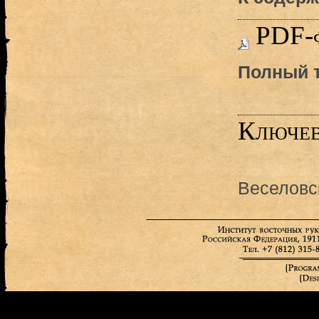
PDF-
Полный т
Ключев
Веселовс