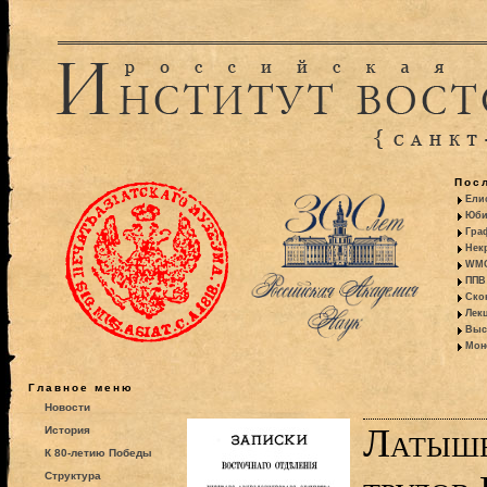
Пос
Ели
Юби
Гра
Некр
WMO:
ППВ 
Ско
Лекц
Выс
Моно
Главное меню
Новости
Латыше
История
К 80-летию Победы
Структура