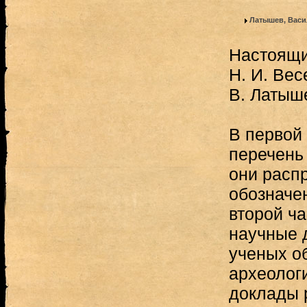
Латышев, Васи
Настоящи
Н. И. Вес
В. Латыш
В первой 
перечень
они расп
обозначе
второй ч
научные 
ученых о
археологи
доклады 