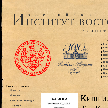
Пос
Ели
Юби
Гра
Некр
WMO:
ППВ 
Ско
Лекц
Выс
Моно
Главное меню
Новости
Кипшид
История
К 80-летию Победы
Структура