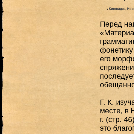
Кипшидзе, Иос
Перед на
«Материа
грамматик
фонетику
его морф
спряжени
последует
обещанно
Г. К. изу
месте, в 
г. (стр. 4
это благ