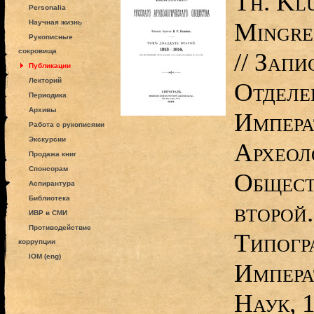
Th. Klu
Personalia
Mingre
Научная жизнь
Рукописные
сокровища
// Зап
Публикации
Лекторий
Отделе
Периодика
Архивы
Импера
Работа с рукописями
Экскурсии
Археол
Продажа книг
Спонсорам
Общест
Аспирантура
Библиотека
второй
ИВР в СМИ
Противодействие
Типогр
коррупции
IOM (eng)
Импера
Наук, 