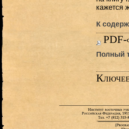
кажется 
К содерж
PDF-
Полный т
Ключев