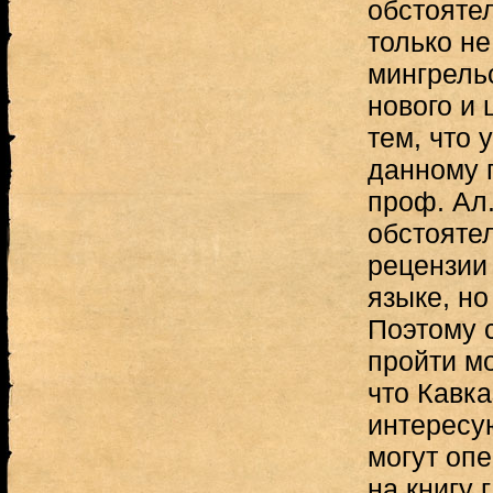
обстоятел
только не
мингрельс
нового и 
тем, что 
данному 
проф. Ал.
обстояте
рецензии 
языке, но
Поэтому с
пройти мо
что Кавка
интересу
могут опе
на книгу г