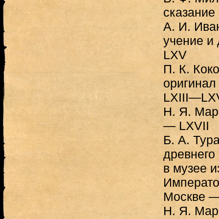
сказание
А. И. Ива
учение и
LXV
П. К. Кок
оригинал
LXIII—LX
Н. Я. Мар
— LXVII
Б. А. Тур
древнего 
в музее 
Император
Москве —
Н. Я. Мар