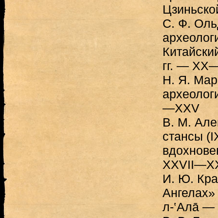
Цзиньско
C. Ф. Оль
археолог
Китайски
гг. — XX
Н. Я. Мар
археолог
—XXV
B. М. Але
стансы (IX
вдохнове
XXVII—XX
И. Ю. Кра
Ангелах»
л-‛Алā —