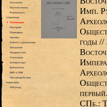
Восточ
Personalia
Имп. Р
Научная жизнь
Рукописные
сокровища
Археол
Публикации
Лекторий
Общест
Периодика
Архивы
годы //
Работа с рукописями
Экскурсии
Восточ
Продажа книг
Спонсорам
Импера
Аспирантура
Библиотека
Археол
ИВР в СМИ
Противодействие
Общест
коррупции
IOM (eng)
первый
СПб.: 