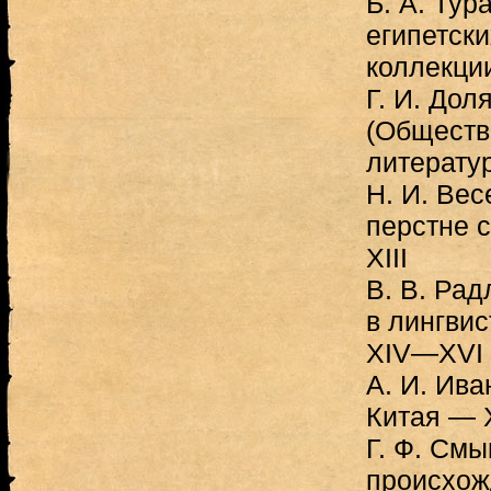
Б. А. Тур
египетск
коллекци
Г. И. Дол
(Обществ
литератур
Н. И. Вес
перстне 
XIII
B. В. Рад
в лингви
XIV—XVI
A. И. Ив
Китая — 
Г. Ф. Смы
происхож