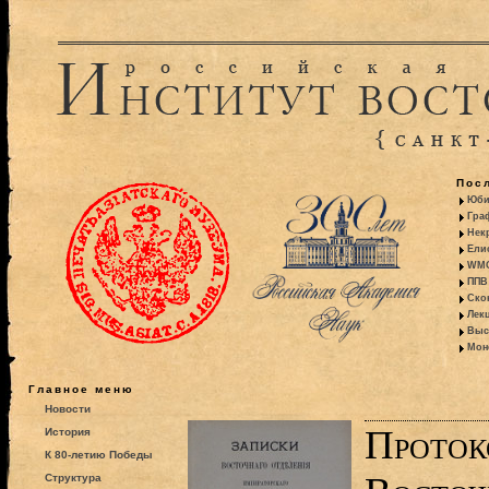
Пос
Юби
Гра
Некр
Ели
WMO:
ППВ 
Ско
Лекц
Выс
Моно
Главное меню
Новости
Проток
История
К 80-летию Победы
Структура