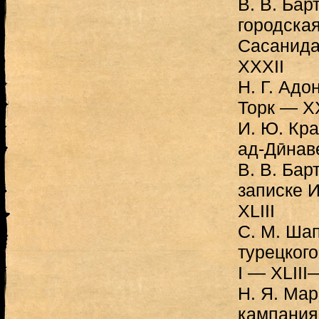
В. В. Бар
городская
Сасанида
XXXII
Н. Г. Адо
Торк — 
И. Ю. Кр
ад-Дӣнав
B. В. Бар
записке 
XLIII
C. М. Ша
турецког
I — XLIII
Н. Я. Мар
кампания