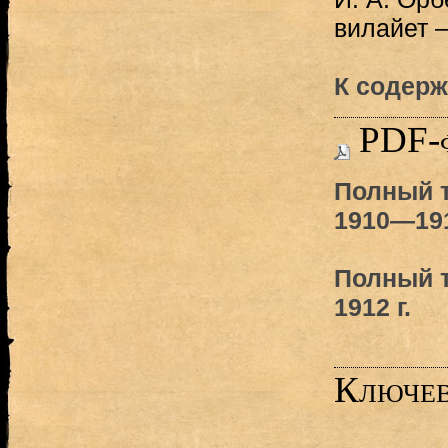
вилайет 
К содерж
PDF-
Полный т
1910—191
Полный т
1912 г.
Ключев