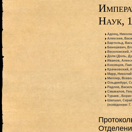
Импера
Наук, 
Адонц, Никола
Алексеев, Вас
Бартольд, Вас
Бенешевич, Вл
Веселовский, 
Доля (Доль, Ду
Иванов, Алекс
Коковцов, Пав
Крачковский, 
Марр, Николай
Миллер, Всев
Ольденбург, С
Радлов, Васил
Смыкалов, Ге
Тураев , Бори
Шапшал, Серай
(псевдоним: Г. 
Протокол
Отделени