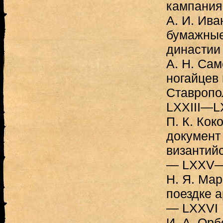
кампания
А. И. Ива
бумажные
династии
А. Н. Са
ногайцев 
Ставропо
LXXIII—
П. К. Кок
документ 
византийс
— LXXV—
H. Я. Мар
поездке а
— LXXVI
И. А. Орб