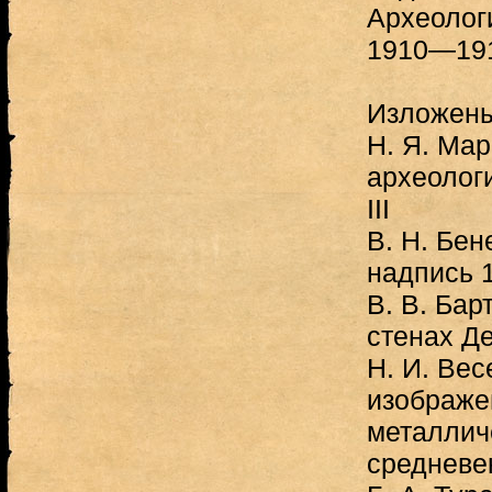
Археолог
1910—191
Изложен
Н. Я. Ма
археолог
III
В. Н. Бен
надпись 1
В. В. Бар
стенах Д
Н. И. Вес
изображе
металлич
средневе