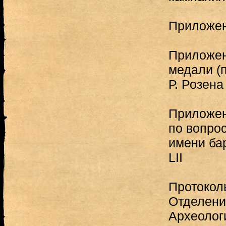
Приложен
Приложен
медали (п
Р. Розен
Приложен
по вопро
имени ба
LII
Протокол
Отделени
Археолог