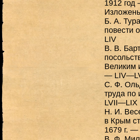
1912 год
Изложен
Б. А. Тур
повести 
LIV
B. В. Бар
посольст
Великим 
— LIV—L
C. Ф. Оль
труда по
LVII—LIX
Н. И. Вес
в Крым ст
1679 г. —
В. Ф. Ми