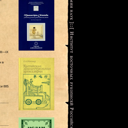
—
III—IX
и в
си 885