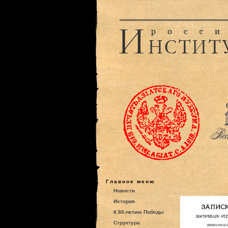
Главное меню
Новости
История
К 80-летию Победы
Структура