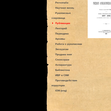
Personalia
Научная жизнь
Рукописные
сокровища
Публикации
Лекторий
Периодика
Архивы
Работа с рукописями
Экскурсии
Продажа книг
Спонсорам
Аспирантура
Библиотека
ИВР в СМИ
Противодействие
коррупции
IOM (eng)