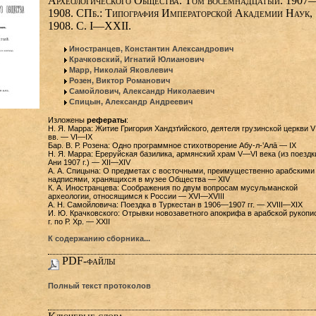
Археологического Общества. Том восемнадцатый. 1907
1908. СПб.: Типография Императорской Академии Наук,
1908. С. I—XXII.
Иностранцев, Константин Александрович
Крачковский, Игнатий Юлианович
Марр, Николай Яковлевич
Розен, Виктор Романович
Самойлович, Александр Николаевич
Спицын, Александр Андреевич
Изложены
рефераты
:
Н. Я. Марра: Житие Григория Хандзт̔ийского, деятеля грузинской церкви V
вв. — VI—IX
Бар. В. Р. Розена: Одно программное стихотворение Абу-л-‛Алā — IX
Н. Я. Марра: Ереруйская базилика, армянский храм V—VI века (из поездк
Ани 1907 г.) — XII—XIV
А. А. Спицына: О предметах с восточными, преимущественно арабскими
надписями, хранящихся в музее Общества — XIV
К. А. Иностранцева: Соображения по двум вопросам мусульманской
археологии, относящимся к России — XVI—XVIII
А. Н. Самойловича: Поездка в Туркестан в 1906—1907 гг. — XVIII—XIX
И. Ю. Крачковского: Отрывки новозаветного апокрифа в арабской рукопи
г. по Р. Хр. — XXII
К содержанию сборника...
PDF-файлы
Полный текст протоколов