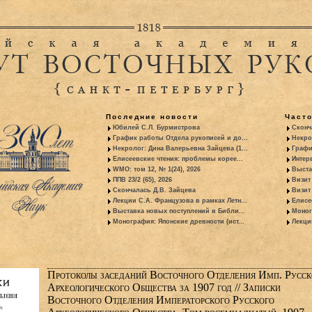
Последние новости
Част
Юбилей С.Л. Бурмистрова
Сконч
График работы Отдела рукописей и до...
Некро
Некролог: Дина Валерьевна Зайцева (1...
Графи
Елисеевские чтения: проблемы корее...
Интер
WMO: том 12, № 1(24), 2026
Выста
ППВ 23/2 (65), 2026
Визит
Скончалась Д.В. Зайцева
Визит 
Лекции С.А. Французова в рамках Летн...
Елисе
Выставка новых поступлений в Библи...
Моног
Монография: Японские древности (ист...
Лекци
Протоколы заседаний Восточного Отделения Имп. Русск
Археологического Общества за 1907 год // Записки
Восточного Отделения Императорского Русского