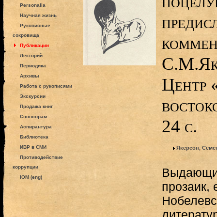
поцелуй
Personalia
предис
Научная жизнь
Рукописные
сокровища
коммен
Публикации
Лекторий
С.М.Як
Периодика
Архивы
Центр 
Работа с рукописями
Экскурсии
восток
Продажа книг
Спонсорам
24 с.
Аспирантура
Библиотека
ИВР в СМИ
Якерсон, Семе
Противодействие
коррупции
Выдающий
IOM (eng)
прозаик,
Нобелевс
литератур