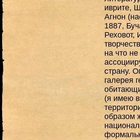
иврите, 
Агнон (на
1887, Буч
Реховот, 
творчест
на что не
ассоциир
страну. О
галерея г
обитающи
(я имею в
территор
образом 
национал
формальн