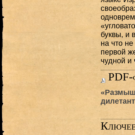
своеобра
одноврем
«угловато
буквы, и 
на что не
первой ж
чудной и 
PDF-
«Размыш
дилетант
Ключев