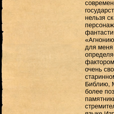
современ
государс
нельзя ск
персонаж
фантасти
«Агнонию»
для меня 
определя
фактором 
очень св
старинно
Библию, 
более по
памятники
стремите
языке Изр