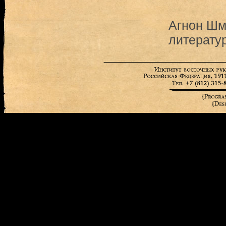
Агнон Шм
литерату