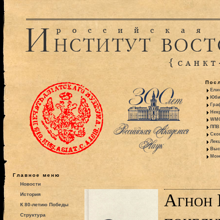
Пос
Ели
Юби
Гра
Некр
WMO:
ППВ 
Ско
Лекц
Выс
Моно
Главное меню
Новости
Агнон 
История
К 80-летию Победы
Структура