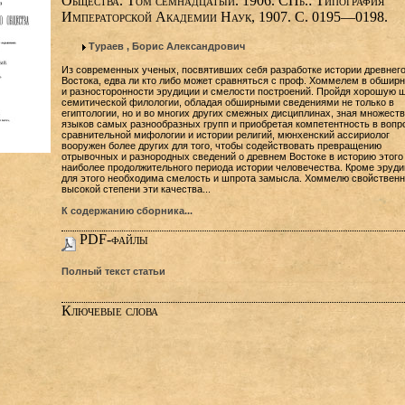
Общества. Том семнадцатый. 1906. СПб.: Типография
Императорской Академии Наук, 1907. С. 0195—0198.
Тураев , Борис Александрович
Из современных ученых, посвятивших себя разработке истории древнег
Востока, едва ли кто либо может сравняться с проф. Хоммелем в обшир
и разносторонности эрудиции и смелости построений. Пройдя хорошую 
семитической филологии, обладая обширными сведениями не только в
египтологии, но и во многих других смежных дисциплинах, зная множеств
языков самых разнообразных групп и приобретая компетентность в вопр
сравнительной мифологии и истории религий, мюнхенский ассириолог
вооружен более других для того, чтобы содействовать превращению
отрывочных и разнородных сведений о древнем Востоке в историю этого
наиболее продолжительного периода истории человечества. Кроме эруди
для этого необходима смелость и шпрота замысла. Хоммелю свойственн
высокой степени эти качества...
К содержанию сборника...
PDF-файлы
Полный текст статьи
Ключевые слова