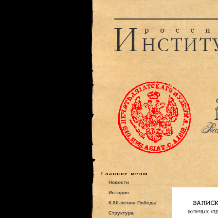
Главное меню
Новости
История
К 80-летию Победы
Структура