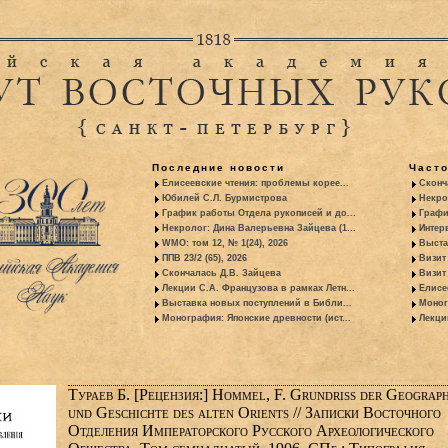
Последние новости
Част
Елисеевские чтения: проблемы корее...
Сконч
Юбилей С.Л. Бурмистрова
Некро
График работы Отдела рукописей и до...
Графи
Некролог: Дина Валерьевна Зайцева (1...
Интер
WMO: том 12, № 1(24), 2026
Выста
ППВ 23/2 (65), 2026
Визит
Скончалась Д.В. Зайцева
Визит 
Лекции С.А. Французова в рамках Летн...
Елисе
Выставка новых поступлений в Библи...
Моног
Монография: Японские древности (ист...
Лекци
Тураев Б. [Рецензия:] Hommel, F. Grundriss der Geograph
und Geschichte des alten Orients // Записки Восточного
Отделения Императорского Русского Археологического