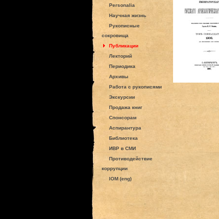
Personalia
Научная жизнь
Рукописные
сокровища
Публикации
Лекторий
Периодика
Архивы
Работа с рукописями
Экскурсии
Продажа книг
Спонсорам
Аспирантура
Библиотека
ИВР в СМИ
Противодействие
коррупции
IOM (eng)