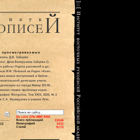
о просматриваемые
алась Д.В. Зайцева
лог: Дина Валерьевна Зайцева (1...
к работы Отдела рукописей и до...
вью И.Ф. Поповой на Радио «Комс...
вка новых поступлений в Библи...
 монгольской делегации участн...
делегации из города Измир (03.06...
евские чтения: проблемы корее...
рафия: Mongolica. Том XXIX, 2026, № 2
и С.А. Французова в рамках Летн...
На сайте СПб ИВР РАН
Всего публикаций
11046
ie
Монографий
1611
Статей
9172