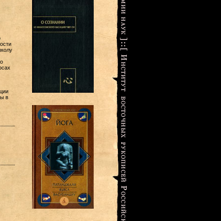
о
ности
школу
о
осах
ции
ы в