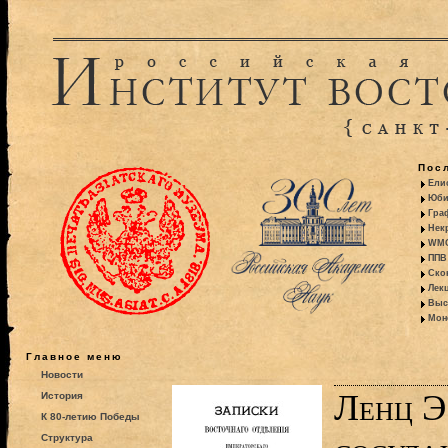
Пос
Ели
Юби
Гра
Некр
WMO:
ППВ 
Ско
Лекц
Выс
Моно
Главное меню
Новости
Ленц Э
История
К 80-летию Победы
Структура