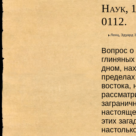
Наук, 
0112.
Ленц, Эдуард 
Вопрос о
глиняных
дном, на
пределах
востока, 
рассматр
загранич
настояще
этих зага
настолько