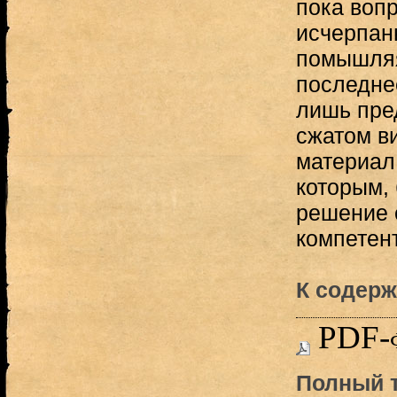
пока вопр
исчерпан
помышляя
последне
лишь пред
сжатом в
материал
которым, 
решение 
компетент
К содерж
PDF-
Полный т