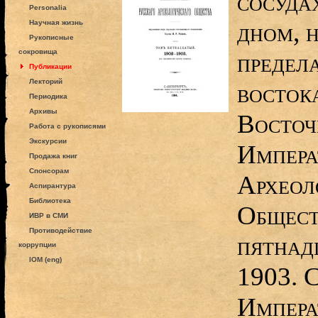
сосуда
Personalia
дном, 
Научная жизнь
Рукописные
сокровища
предел
Публикации
Лекторий
востока
Периодика
Архивы
Восточ
Работа с рукописями
Экскурсии
Импера
Продажа книг
Спонсорам
Археол
Аспирантура
Библиотека
Общест
ИВР в СМИ
Противодействие
пятнад
коррупции
IOM (eng)
1903. 
Импера