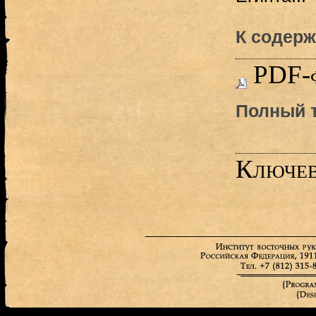
К содерж
PDF-
Полный т
Ключев