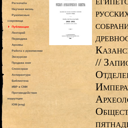
египет
Personalia
русски
Научная жизнь
Рукописные
сокровища
собрани
Публикации
Лекторий
древно
Периодика
Архивы
Казанс
Работа с рукописями
Экскурсии
// Зап
Продажа книг
Спонсорам
Отделе
Аспирантура
Библиотека
Импера
ИВР в СМИ
Противодействие
Археол
коррупции
IOM (eng)
Общест
пятнад