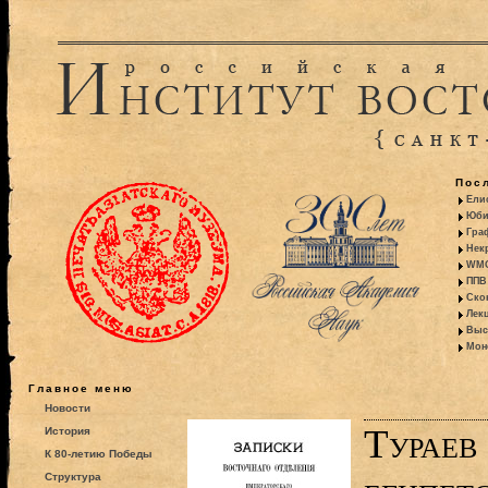
Пос
Ели
Юби
Гра
Некр
WMO:
ППВ 
Ско
Лекц
Выс
Моно
Главное меню
Новости
Тураев
История
К 80-летию Победы
Структура