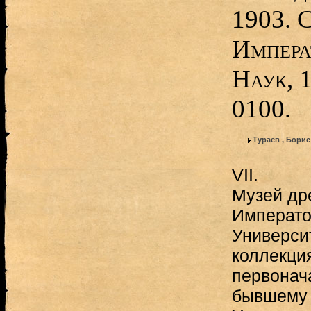
1903. 
Импера
Наук, 
0100.
Тураев , Бори
VII.
Музей др
Императо
Универси
коллекци
первонач
бывшему 