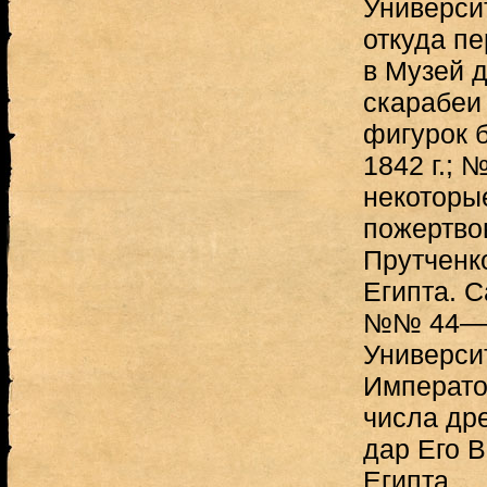
Универси
откуда пе
в Музей 
скарабеи
фигурок 
1842 г.; 
некоторы
пожертвов
Прутченк
Египта. 
№№ 44—5
Универси
Император
числа др
дар Его 
Египта...