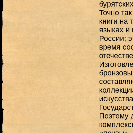
бурятски
Точно так
книги на 
языках и
России; э
время со
отечеств
Изготовл
бронзовы
составля
коллекци
искусств
Государс
Поэтому 
комплекс