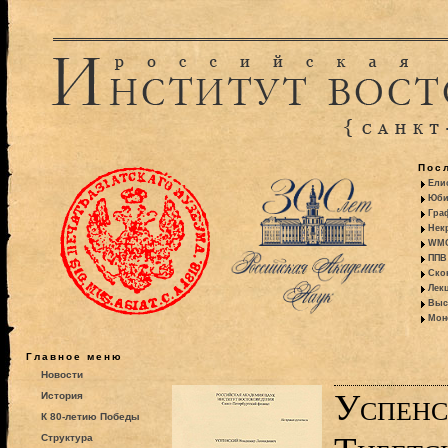
Пос
Ели
Юби
Гра
Некр
WMO:
ППВ 
Ско
Лекц
Выс
Моно
Главное меню
Новости
Успенс
История
К 80-летию Победы
Структура