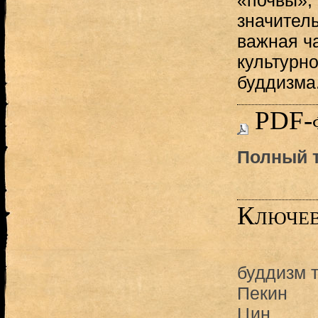
«почвы»,
значител
важная ч
культурно
буддизма
PDF-
Полный т
Ключев
буддизм 
Пекин
Цин