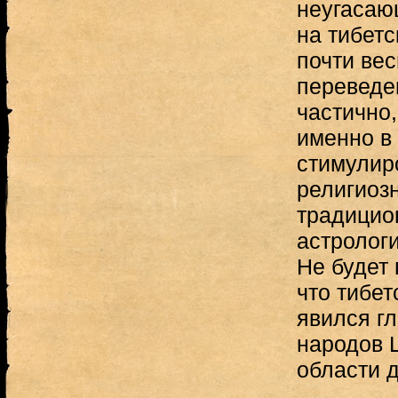
неугасаю
на тибетс
почти ве
переведен
частично,
именно в 
стимулир
религиозн
традицио
астрологи
Не будет 
что тибет
явился г
народов 
области д