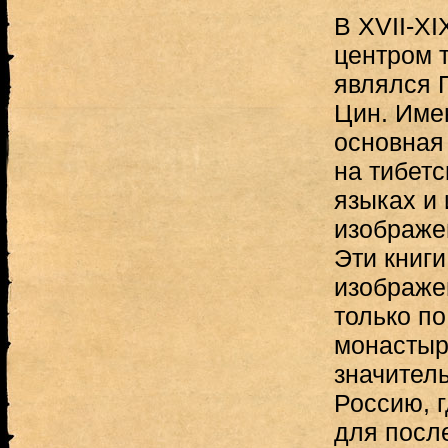
В XVII-XI
центром 
являлся 
Цин. Име
основная
на тибетс
языках и 
изображе
Эти книг
изображе
только по
монастыр
значител
Россию, 
для посл