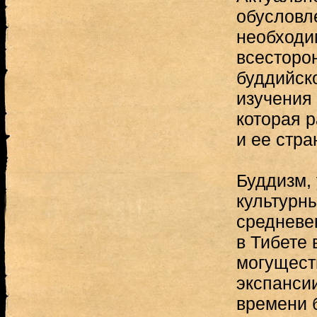
обусловле
необходи
всесторо
буддийск
изучения
которая 
и ее стра
Буддизм,
культурн
средневе
в Тибете 
могущест
экспансии 
времени 