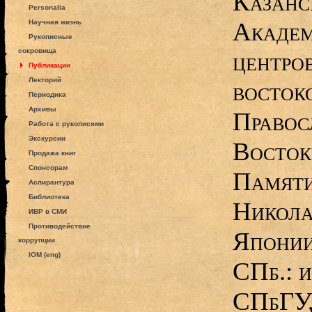
Казанс
Personalia
Академ
Научная жизнь
Рукописные
сокровища
центро
Публикации
Лекторий
востоко
Периодика
Архивы
Правос
Работа с рукописями
Экскурсии
Восток
Продажа книг
Спонсорам
Памяти
Аспирантура
Библиотека
Никола
ИВР в СМИ
Противодействие
Японии
коррупции
IOM (eng)
СПб.: и
СПбГУ,