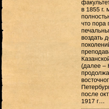
факультет
в 1855 г.
полность
что пора 
печальны
воздать 
поколени
преподав
Казанско
(далее – 
продолжа
восточног
Петербург
после ок
1917 г…