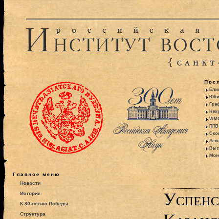
Пос
Ели
Юби
Гра
Некр
WMO:
ППВ 
Ско
Лекц
Выс
Моно
Главное меню
Новости
Успенс
История
К 80-летию Победы
Структура