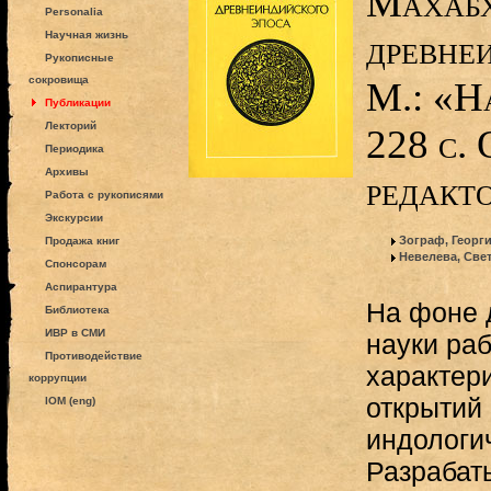
Махабх
Personalia
древне
Научная жизнь
Рукописные
сокровища
М.: «Н
Публикации
Лекторий
228 с.
Периодика
Архивы
редакто
Работа с рукописями
Экскурсии
Зограф, Георг
Продажа книг
Невелева, Све
Спонсорам
Аспирантура
На фоне 
Библиотека
ИВР в СМИ
науки ра
Противодействие
характер
коррупции
открытий 
IOM (eng)
индологи
Разрабат