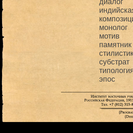
диалог
индийска
композиц
монолог
мотив
памятник
стилисти
субстрат
типологи
эпос