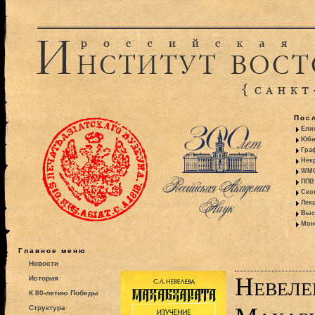
Пос
Ели
Юби
Гра
Некр
WMO:
ППВ 
Ско
Лекц
Выс
Моно
Главное меню
Новости
Невеле
История
К 80-летию Победы
Структура