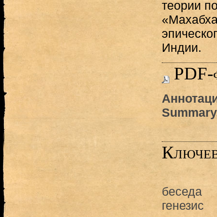
теории по
«Махабха
эпическо
Индии.
PDF-
Аннотаци
Summary
Ключев
беседа
генезис