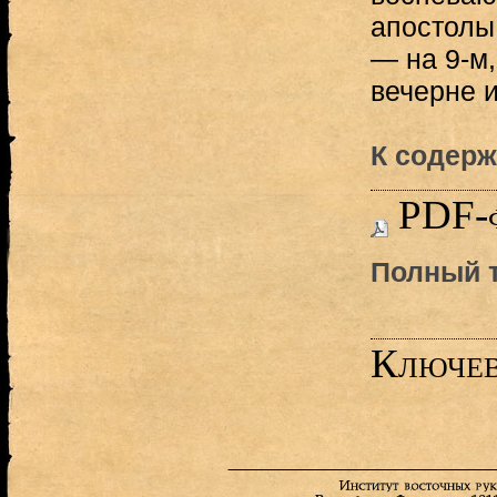
апостолы
— на 9-м
вечерне и т
К содерж
PDF-
Полный т
Ключев