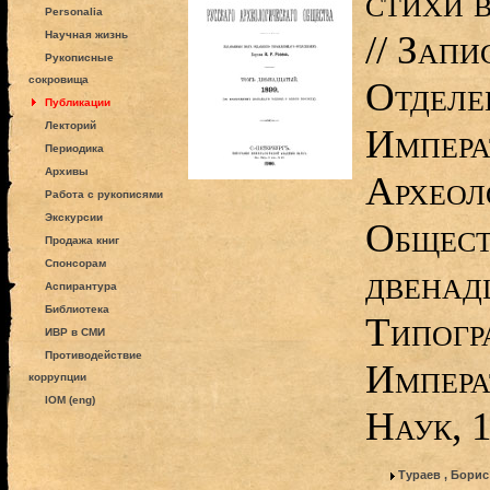
стихи 
Personalia
// Зап
Научная жизнь
Рукописные
сокровища
Отделе
Публикации
Лекторий
Импера
Периодика
Архивы
Археол
Работа с рукописями
Экскурсии
Общест
Продажа книг
Спонсорам
двенад
Аспирантура
Библиотека
Типогр
ИВР в СМИ
Противодействие
Импера
коррупции
IOM (eng)
Наук, 
Тураев , Бори