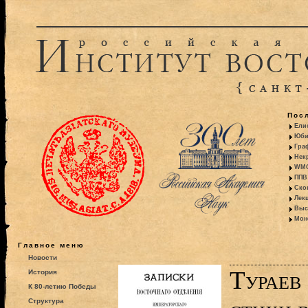
Пос
Ели
Юби
Гра
Некр
WMO:
ППВ 
Ско
Лекц
Выс
Моно
Главное меню
Новости
Тураев
История
К 80-летию Победы
Структура