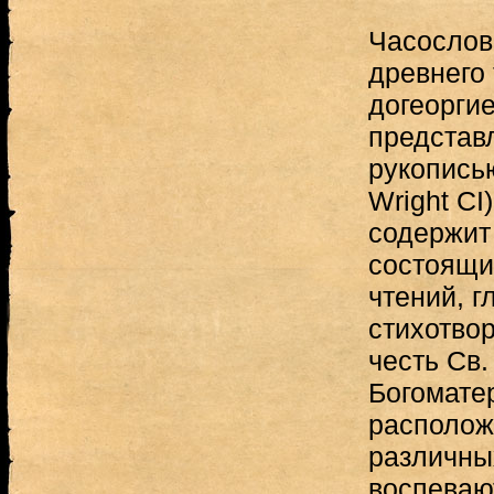
Часослов
древнего 
догеоргие
представ
рукописью
Wright СІ
содержит
состоящи
чтений, г
стихотво
честь Св.
Богомате
располож
различных
воспеваю