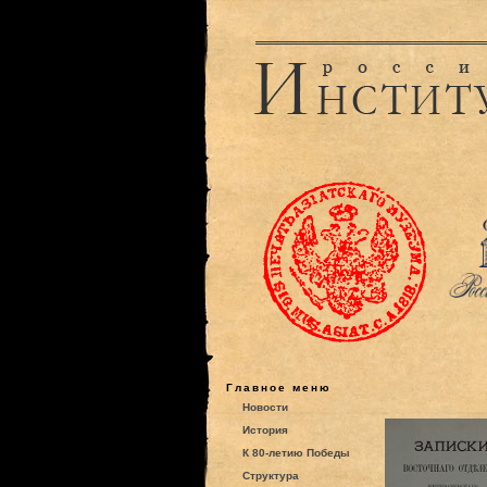
Главное меню
Новости
История
К 80-летию Победы
Структура