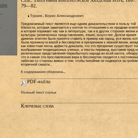
СПб.: Типография Императорской Академии Наук, 1897. 
79—82.
Тураев , Борис Александрович
Предлагаемый текст является еще одним доказательством в пользу той
близости, которая замечается у коптов по отношению к их предкам-егип
и которая поражает нас как в литературе, так и в других сторонах жизни и
культуры: религиозных представлениях, языке, искусстве. Долгое время
древних египтян было принято ставить в пример как народ, вся жизнь кот
была проникнута верой в бессмертие и презрением к земной жизни, межд
как известная песнь арфиста доказала, что это презрение существует то
воображении тенденциозных ученых, а тексты пирамид, выставив пред н
религиозные представления первобытного народа во всей наготе, обнару
что и самая эта прославленная вера в бессмертие сводится к постоянны
заботам со стороны живых о том, чтобы покойник не подвергся за гробом
вторичной смерти...
К содержанию сборника...
PDF-файлы
Полный текст статьи
Ключевые слова