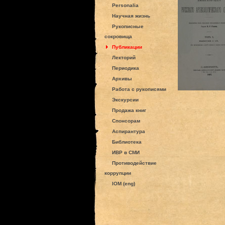
Personalia
Научная жизнь
Рукописные
сокровища
Публикации
Лекторий
Периодика
Архивы
Работа с рукописями
Экскурсии
Продажа книг
Спонсорам
Аспирантура
Библиотека
ИВР в СМИ
Противодействие
коррупции
IOM (eng)