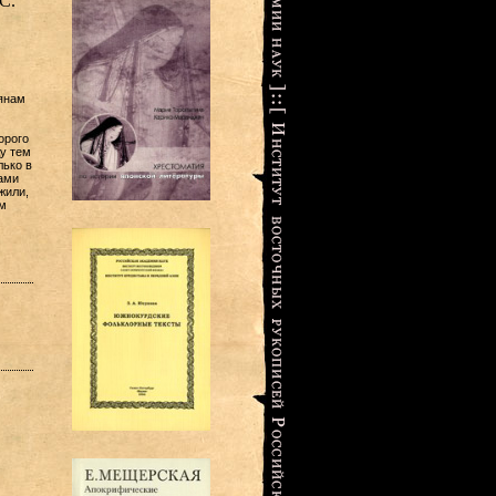
С.
тянам
орого
у тем
лько в
ами
жили,
м