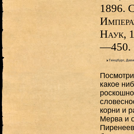
1896. 
Импера
Наук, 
—450.
Гинцбург, Дав
Посмотри
какое ниб
роскошно
словеснос
корни и р
Мерва и о
Пиренеев