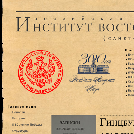
Пос
Ели
Юби
Гра
Некр
WMO:
ППВ 
Ско
Лекц
Выс
Моно
Главное меню
Новости
Гинцбу
История
К 80-летию Победы
Структура