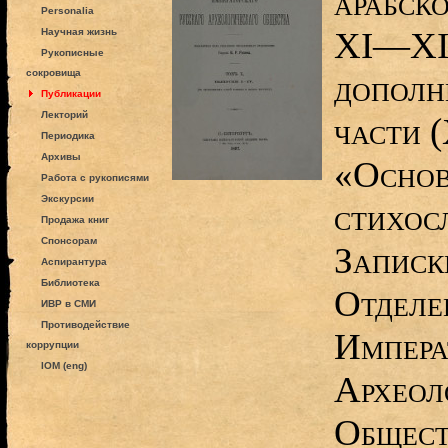
арабск
Personalia
XI—XIV
Научная жизнь
Рукописные
сокровища
дополн
Публикации
Лекторий
части 
Периодика
Архивы
«Основ
Работа с рукописями
Экскурсии
стихос
Продажа книг
Спонсорам
Записк
Аспирантура
Библиотека
Отделе
ИВР в СМИ
Противодействие
Импера
коррупции
IOM (eng)
Археол
Общест