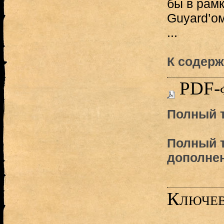
бы в рам
Guyard’о
...
К содерж
PDF-
Полный т
Полный т
дополне
Ключев