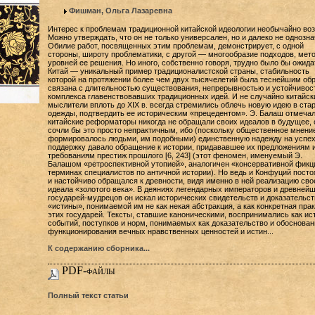
Фишман, Ольга Лазаревна
Интерес к проблемам традиционной китайской идеологии необычайно воз
Можно утверждать, что он не только универсален, но и далеко не однозна
Обилие работ, посвященных этим проблемам, демонстрирует, с одной
стороны, широту проблематики, с другой — многообразие подходов, мето
уровней ее решения. Но иного, собственно говоря, трудно было бы ожида
Китай — уникальный пример традиционалистской страны, стабильность
которой на протяжении более чем двух тысячелетий была теснейшим об
связана с длительностью существования, непрерывностью и устойчивос
комплекса главенствовавших традиционных идей. И не случайно китайск
мыслители вплоть до XIX в. всегда стремились облечь новую идею в ста
одежды, подтвердить ее историческим «прецедентом». Э. Балаш отмечал
китайские реформаторы никогда не обращали своих идеалов в будущее, 
сочли бы это просто непрактичным, ибо (поскольку общественное мнени
формировалось людьми, им подобными) единственную надежду на успех
поддержку давало обращение к истории, придававшее их предложениям 
требованиям престиж прошлого [6, 243] (этот феномен, именуемый Э.
Балашом «ретроспективной утопией», аналогичен «консервативной фикц
терминах специалистов по античной истории). Но ведь и Конфуций посто
и настойчиво обращался к древности, видя именно в ней реализацию сво
идеала «золотого века». В деяниях легендарных императоров и древней
государей-мудрецов он искал исторических свидетельств и доказательст
«истины», понимаемой им не как некая абстракция, а как конкретная прак
этих государей. Тексты, ставшие каноническими, воспринимались как ис
событий, поступков и норм, понимаемых как доказательство и обоснован
функционирования вечных нравственных ценностей и истин...
К содержанию сборника...
PDF-файлы
Полный текст статьи