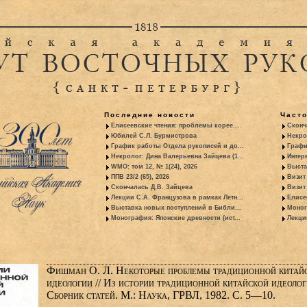
Последние новости
Част
Елисеевские чтения: проблемы корее...
Сконч
Юбилей С.Л. Бурмистрова
Некро
График работы Отдела рукописей и до...
Графи
Некролог: Дина Валерьевна Зайцева (1...
Интер
WMO: том 12, № 1(24), 2026
Выста
ППВ 23/2 (65), 2026
Визит
Скончалась Д.В. Зайцева
Визит 
Лекции С.А. Французова в рамках Летн...
Елисе
Выставка новых поступлений в Библи...
Моног
Монография: Японские древности (ист...
Лекци
Фишман О. Л. Некоторые проблемы традиционной китай
идеологии // Из истории традиционной китайской идеолог
Сборник статей. М.: Наука, ГРВЛ, 1982. С. 5—10.