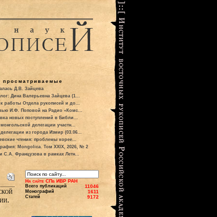
о просматриваемые
алась Д.В. Зайцева
лог: Дина Валерьевна Зайцева (1...
к работы Отдела рукописей и до...
вью И.Ф. Поповой на Радио «Комс...
вка новых поступлений в Библи...
 монгольской делегации участн...
делегации из города Измир (03.06...
евские чтения: проблемы корее...
рафия: Mongolica. Том XXIX, 2026, № 2
и С.А. Французова в рамках Летн...
На сайте СПб ИВР РАН
Всего публикаций
11046
ской
Монографий
1611
Статей
9172
ии.