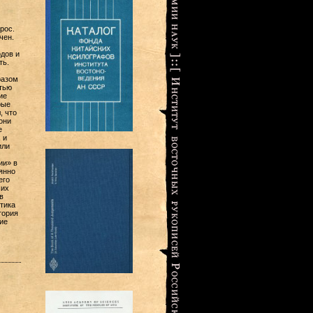
рос.
чен.
дов и
ть.
разом
тью
ие
рые
, что
они
е
 и
или
ии» в
янно
его
ших
в
тика
тория
ие