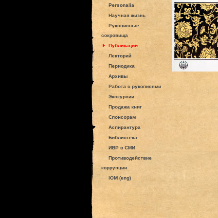
Personalia
Научная жизнь
Рукописные
сокровища
Публикации
Лекторий
Периодика
Архивы
Работа с рукописями
Экскурсии
Продажа книг
Спонсорам
Аспирантура
Библиотека
ИВР в СМИ
Противодействие
коррупции
IOM (eng)