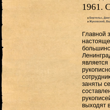
1961. 
Бертельс, Дми
Жуковский, Ва
Главной 
настояще
большинс
Ленингра
является
рукописн
сотрудни
заняты с
составле
рукописе
выходят в