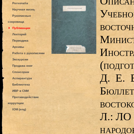
Описан
Personalia
Учебно
Научная жизнь
Рукописные
сокровища
восточ
Публикации
Лекторий
Минист
Периодика
Архивы
Иностр
Работа с рукописями
Экскурсии
(подго
Продажа книг
Спонсорам
Д. Е. Б
Аспирантура
Библиотека
Бюллет
ИВР в СМИ
Противодействие
восток
коррупции
IOM (eng)
Л.: ЛО
народо