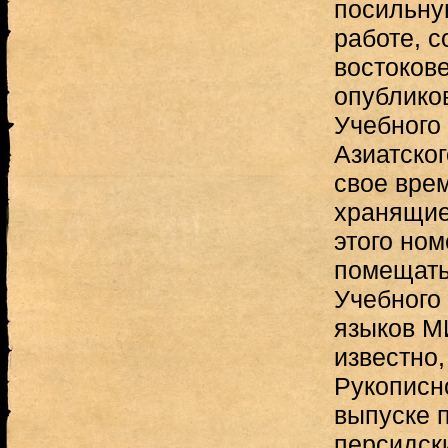
посильну
работе, с
востоков
опублико
Учебного
Азиатског
свое вре
хранящие
этого но
помещать
Учебного
языков МИ
известно,
Рукописно
выпуске 
персидск