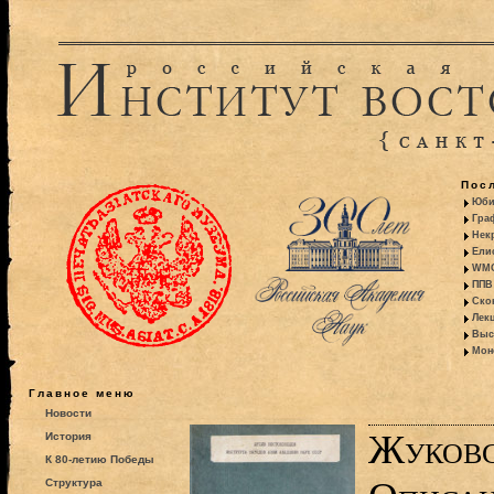
Пос
Юби
Гра
Некр
Ели
WMO:
ППВ 
Ско
Лекц
Выс
Моно
Главное меню
Новости
Жуковс
История
К 80-летию Победы
Структура