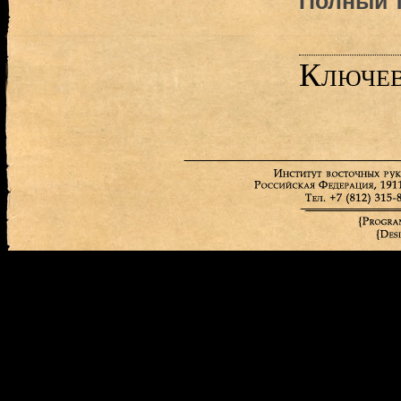
Полный т
Ключев