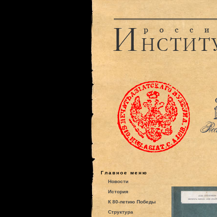
Главное меню
Новости
История
К 80-летию Победы
Структура