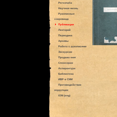
Personalia
Научная жизнь
Рукописные
сокровища
Публикации
Лекторий
Периодика
Архивы
Работа с рукописями
Экскурсии
Продажа книг
Спонсорам
Аспирантура
Библиотека
ИВР в СМИ
Противодействие
коррупции
IOM (eng)