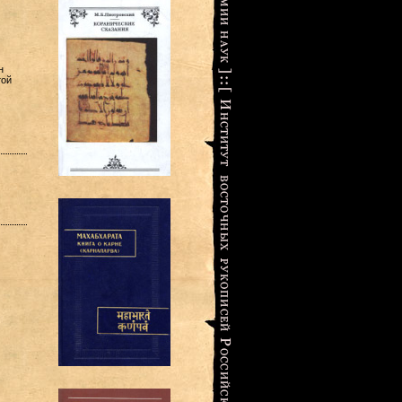
н
той