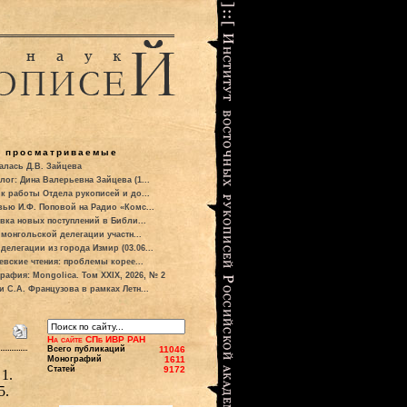
о просматриваемые
алась Д.В. Зайцева
лог: Дина Валерьевна Зайцева (1...
к работы Отдела рукописей и до...
вью И.Ф. Поповой на Радио «Комс...
вка новых поступлений в Библи...
 монгольской делегации участн...
делегации из города Измир (03.06...
евские чтения: проблемы корее...
рафия: Mongolica. Том XXIX, 2026, № 2
и С.А. Французова в рамках Летн...
На сайте СПб ИВР РАН
Всего публикаций
11046
Монографий
1611
Статей
9172
1.
5.