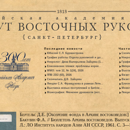
Последние новости
Част
Юбилей С.Л. Бурмистрова
Сконч
График работы Отдела рукописей и до...
Некро
Некролог: Дина Валерьевна Зайцева (1...
Графи
Елисеевские чтения: проблемы корее...
Интер
WMO: том 12, № 1(24), 2026
Выста
ППВ 23/2 (65), 2026
Визит
Скончалась Д.В. Зайцева
Визит 
Лекции С.А. Французова в рамках Летн...
Елисе
Выставка новых поступлений в Библи...
Моног
Монография: Японские древности (ист...
Лекци
Бертельс Д.Е. [Обозрение фонда в Архиве востоковедов:]
Бакулин Ф.А. // Бюллетень Архива востоковедов. Выпуск 
Л.: ЛО Института народов Азии АН СССР, 1961. С. 3—