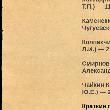
Т.П.) — 1
Каменский
Чугуевск
Колпакчи
Л.И.) — 2
Смирнов 
Александ
Чайкин К
Ю.Е.) — 
Краткие 