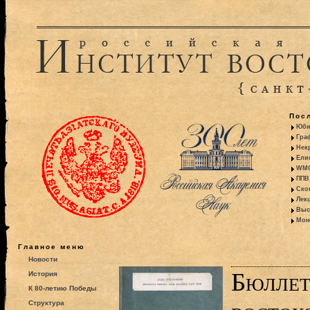
Пос
Юби
Гра
Некр
Ели
WMO:
ППВ 
Ско
Лекц
Выс
Моно
Главное меню
Новости
Бюллет
История
К 80-летию Победы
Структура