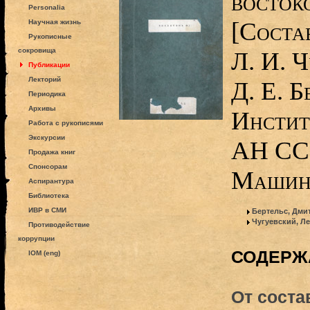
восток
Personalia
[Соста
Научная жизнь
Рукописные
сокровища
Л. И. Ч
Публикации
Лекторий
Д. Е. Б
Периодика
Архивы
Инстит
Работа с рукописями
Экскурсии
АН ССС
Продажа книг
Спонсорам
Машин
Аспирантура
Библиотека
ИВР в СМИ
Бертельс, Дми
Чугуевский, Л
Противодействие
коррупции
СОДЕРЖ
IOM (eng)
От соста