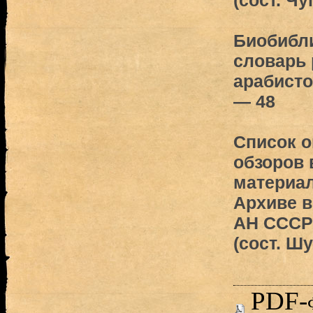
(сост. Чу
Биобибл
словарь 
арабисто
— 48
Список 
обзоров
материал
Архиве 
АН СССР
(сост. Шу
PDF-