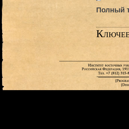
Полный т
Ключев