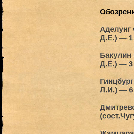
Обозрен
Аделунг 
Д.Е.) — 1
Бакулин 
Д.Е.) — 3
Гинцбург 
Л.И.) — 6
Дмитревс
(сост.Чуг
Жамцаран