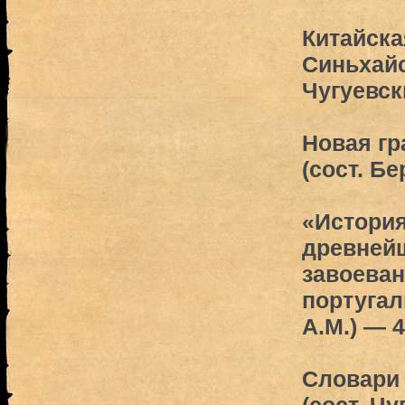
Китайска
Синьхайс
Чугуевск
Новая гр
(сост. Бе
«История
древней
завоева
португал
А.М.) — 
Словари