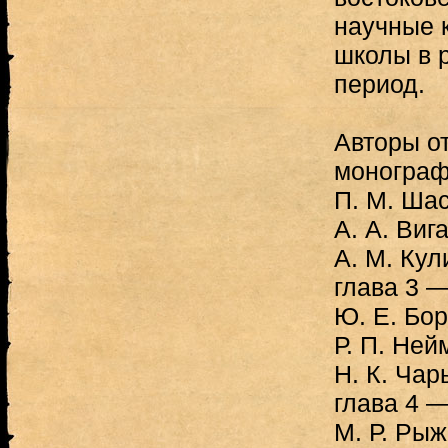
научные 
школы в 
период.
Авторы о
монограф
П. М. Шас
А. А. Виг
А. М. Кул
глава 3 —
Ю. Е. Бор
Р. П. Ней
Н. К. Чар
глава 4 —
М. Р. Рыж