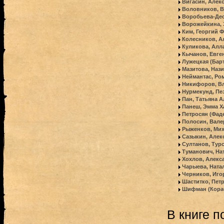
Вигасин, Алек
Воловников, В
Воробьева-Дес
Ворожейкина, 
Ким, Георгий 
Колесников, А
Куликова, Алл
Кычанов, Евге
Лужецкая (Бар
Мазитова, Наз
Неймантас, Ро
Никифоров, В
Нурмекунд, Пе
Пан, Татьяна 
Панеш, Эмма Х
Петросян (Фад
Полосин, Вале
Рыженков, Ми
Сазыкин, Алек
Султанов, Тур
Туманович, На
Хохлов, Алекс
Чарыева, Ната
Черников, Иго
Шаститко, Пет
Шифман (Кора
В книге п