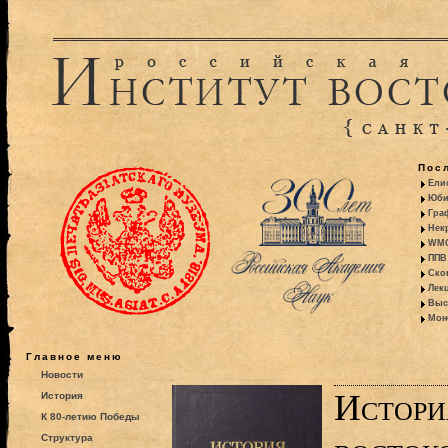
Пос
Ели
Юби
Гра
Некр
WMO:
ППВ 
Ско
Лекц
Выс
Моно
Главное меню
Новости
Истори
История
К 80-летию Победы
Структура