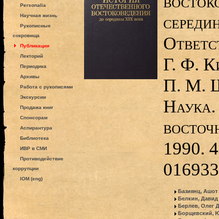
восток
Personalia
середи
Научная жизнь
Рукописные
сокровища
Ответс
Публикации
Лекторий
Г. Ф. К
Периодика
Архивы
П. М. 
Работа с рукописями
Экскурсии
Наука.
Продажа книг
Спонсорам
восточ
Аспирантура
Библиотека
1990. 4
ИВР в СМИ
Противодействие
016933
коррупции
IOM (eng)
Базиянц, Ашот
Белкин, Давид
Берлев, Олег 
Борщевский, 