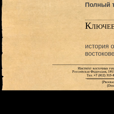
Полный т
Ключев
история 
востоков