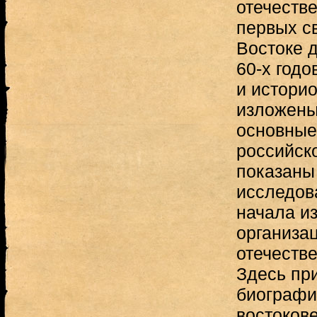
отечеств
первых с
Востоке д
60-х годо
и истори
изложены
основные
российско
показаны
исследов
начала из
организа
отечеств
Здесь пр
биографи
востоков