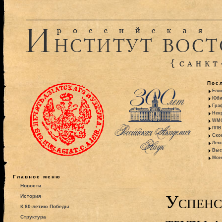
Пос
Ели
Юби
Гра
Некр
WMO:
ППВ 
Ско
Лекц
Выс
Моно
Главное меню
Новости
Успенс
История
К 80-летию Победы
Структура