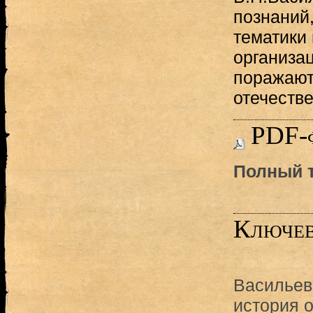
познаний
тематики 
организа
поражают
отечестве
PDF-
Полный т
Ключев
Васильев
история 