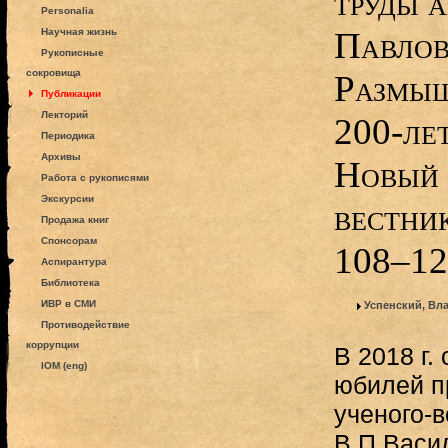
труды 
Personalia
Павлов
Научная жизнь
Рукописные
сокровища
Размыш
Публикации
Лекторий
200-лет
Периодика
Архивы
Новый 
Работа с рукописями
Экскурсии
вестник
Продажа книг
Спонсорам
108‒12
Аспирантура
Библиотека
ИВР в СМИ
Успенский, Вл
Противодействие
коррупции
В 2018 г.
IOM (eng)
юбилей п
ученого-
В.П.Васи