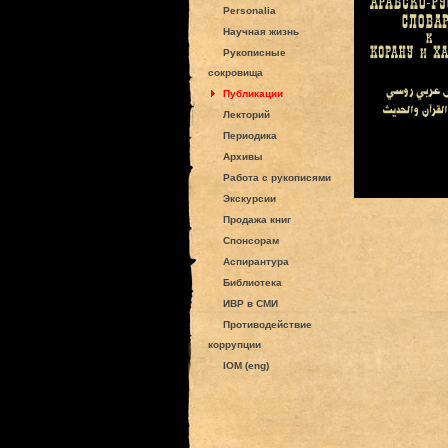
Personalia
Научная жизнь
Рукописные
сокровища
Публикации
Лекторий
Периодика
Архивы
Работа с рукописями
Экскурсии
Продажа книг
Спонсорам
Аспирантура
Библиотека
ИВР в СМИ
Противодействие
коррупции
IOM (eng)