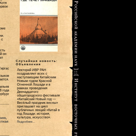
Хотя
ервое
роме
ии.
 с
сть
й он
ал
Случайная новость:
Объявления
Гиргас
Лекторий ИВР РАН
поздравляет всех с
языков
наступающим Китайским
ается.
Новым годом Красной
Огненной Лошади и в
сильев
рамках проведения
8 года
Двенадцатого
ербург
общегородского фестиваля
«Китайский Новый год —
Весёлый праздник весны»
приглашает на цикл
публичных лекций «Китай в
год Лошади: история,
культура, искусство».
нию,
ктная
Подробнее...