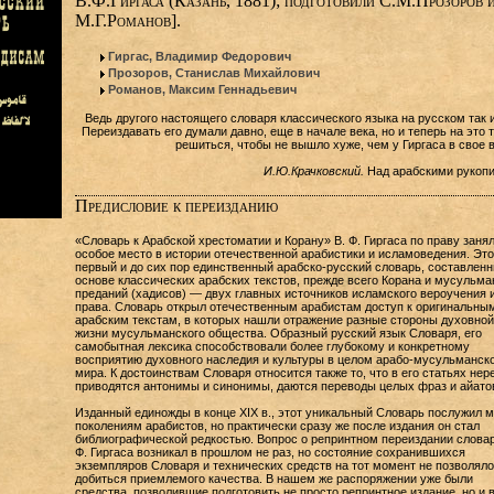
В.Ф.Гиргаса (Казань, 1881); подготовили С.М.Прозоров 
М.Г.Романов].
Гиргас, Владимир Федорович
Прозоров, Станислав Михайлович
Романов, Максим Геннадьевич
Ведь другого настоящего словаря классического языка на русском так и 
Переиздавать его думали давно, еще в начале века, но и теперь на это 
решиться, чтобы не вышло хуже, чем у Гиргаса в свое 
И.Ю.Крачковский.
Над арабскими рукопи
Предисловие к переизданию
«Словарь к Арабской хрестоматии и Корану» В. Ф. Гиргаса по праву заня
особое место в истории отечественной арабистики и исламоведения. Эт
первый и до сих пор единственный арабско-русский словарь, составленн
основе классических арабских текстов, прежде всего Корана и мусульма
преданий (хадисов) — двух главных источников исламского вероучения 
права. Словарь открыл отечественным арабистам доступ к оригинальны
арабским текстам, в которых нашли отражение разные стороны духовной
жизни мусульманского общества. Образный русский язык Словаря, его
самобытная лексика способствовали более глубокому и конкретному
восприятию духовного наследия и культуры в целом арабо-мусульманск
мира. К достоинствам Словаря относится также то, что в его статьях нер
приводятся антонимы и синонимы, даются переводы целых фраз и айато
Изданный единожды в конце XIX в., этот уникальный Словарь послужил 
поколениям арабистов, но практически сразу же после издания он стал
библиографической редкостью. Вопрос о репринтном переиздании словар
Ф. Гиргаса возникал в прошлом не раз, но состояние сохранившихся
экземпляров Словаря и технических средств на тот момент не позволяло
добиться приемлемого качества. В нашем же распоряжении уже были
средства, позволившие подготовить не просто репринтное издание, но и 