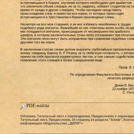
встречающиеся в Коране, изучение которого необходимо для арабистов. 
это увеличило объем словаря, но за то, надеюсь, избавит студентов на п
время от нужды в других словарях. Чтобы нагляднее представить
происхождение слов, я поместил все корни, от которых происходят
встречающиеся в Хрестоматии и Коране производные слова.
Несмотря на все мои старания, я не мог избежать неизбежных в трудах
подобного рода опечаток. Важнейшие из них отмечены мною особо; но к
них попадаются опечатки, происшедшие от несовершенства арабского
шрифта, в котором различительные точки легко отскакивают при печатан
Эти опечатки легко могут быть исправлены при сравнении подобных слов
другими того же корня.
В заключении считаю своим долгом выразить глубочайшую признательно
моему товарищу Барону В. Р. Розену за ту любезную готовность, с которо
принял на себя просмотр корректурных листов, и тем самым содействов
появлению этого словаря в более совершенном виде.
Проф. В. 
По определению Факультета Восточных 
печатать разреш
Декан В. Ва
22 ноября 187
С.-Пет
PDF-файлы
Обложка, Титульный лист к переизданию, Предисловие к переизда
Титульный лист, Предисловiе, 10 страниц из раздела "Алиф", Конта
информация «Издательства „ДИЛЯ“»