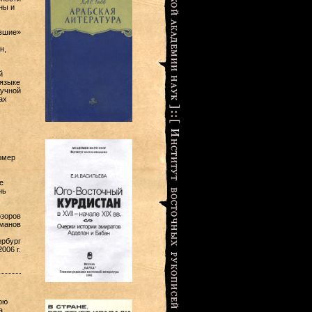
ны и
ившие»
н,
й
языке
аучной
ах
омер
е
нь
озоров
оманов
ербург
006 г.
ою
а,