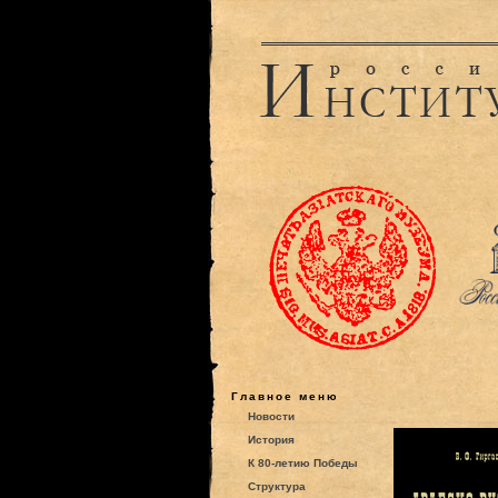
Главное меню
Новости
История
К 80-летию Победы
Структура