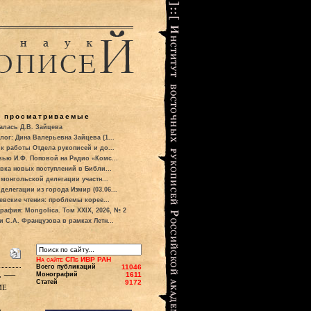
о просматриваемые
алась Д.В. Зайцева
лог: Дина Валерьевна Зайцева (1...
к работы Отдела рукописей и до...
вью И.Ф. Поповой на Радио «Комс...
вка новых поступлений в Библи...
 монгольской делегации участн...
делегации из города Измир (03.06...
евские чтения: проблемы корее...
рафия: Mongolica. Том XXIX, 2026, № 2
и С.А. Французова в рамках Летн...
На сайте СПб ИВР РАН
Всего публикаций
11046
м. —
Монографий
1611
Статей
9172
ие