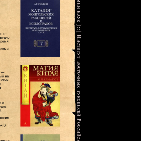
и
нет...
трудно
время.
сями.
л
о —
ый на
нских
и
м
ого
едко
в.
многим
я В.
внести