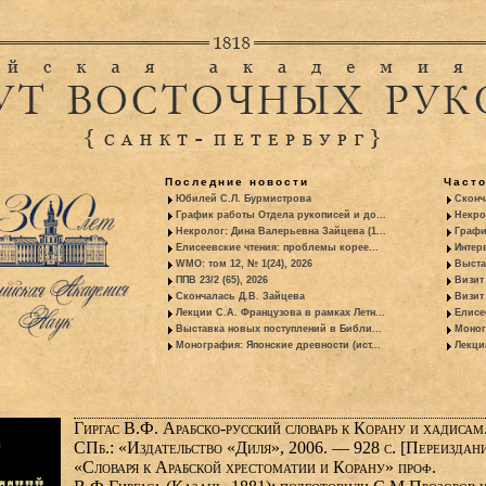
Последние новости
Част
Юбилей С.Л. Бурмистрова
Сконч
График работы Отдела рукописей и до...
Некро
Некролог: Дина Валерьевна Зайцева (1...
Графи
Елисеевские чтения: проблемы корее...
Интер
WMO: том 12, № 1(24), 2026
Выста
ППВ 23/2 (65), 2026
Визит
Скончалась Д.В. Зайцева
Визит 
Лекции С.А. Французова в рамках Летн...
Елисе
Выставка новых поступлений в Библи...
Моног
Монография: Японские древности (ист...
Лекци
Гиргас В.Ф. Арабско-русский словарь к Корану и хадиса
СПб.: «Издательство «Диля», 2006. — 928 с. [Переиздан
«Словаря к Арабской хрестоматии и Корану» проф.