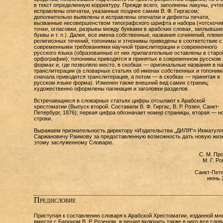
в текст определенную корректуру. Прежде всего, заполнены лакуны, учте
исправлены опечатки, указанные позднее самим В. Ф. Гиргасом;
дополнительно выявлены и исправлены опечатки и дефекты печати,
вызванные несовершенством типографского шрифта и набора («отскоч
точки, огласовки, разрывы между буквами в арабских словах, заплывшие
буквы и т. п.). Далее, все имена собственные, названия сочинений, племе
религиозных течений, топонимы и этнонимы приведены в соответствие с
современными требованиями научной транслитерации и современного
русского языка (образованные от них прилагательные оставлены в старо
орфографии); топонимы приводятся в принятых в современном русском 
формах и, где позволяло место, в скобках — оригинальные названия в н
транслитерации (в словарных статьях об именах собственных и топоним
сначала приводится транслитерация, а потом — в скобках — принятая в
русском языке форма). Изменен также внешний вид самих страниц:
художественно оформлены пагинация и заголовки разделов.
Встречающиеся в словарных статьях цифры отсылают к Арабской
хрестоматии (Выпуск второй. Составили В. Ф. Гиргас, В. Р. Розен, Санкт-
Петербург, 1876); первая цифра обозначает номер страницы, вторая — н
строки.
Выражаем признательность директору «Издательства „ДИЛЯ“» Икматулл
Саржановичу Раимову за предоставленную возможность дать новую жиз
этому заслуженному Словарю.
С. М. Пр
М. Г. Р
Санкт-Пет
июнь 2
Предисловие
Приступая к составлению словаря к Арабской Хрестоматии, изданной мн
вместе с Бароном В. Р. Розеном, я решил включить также в него все слов