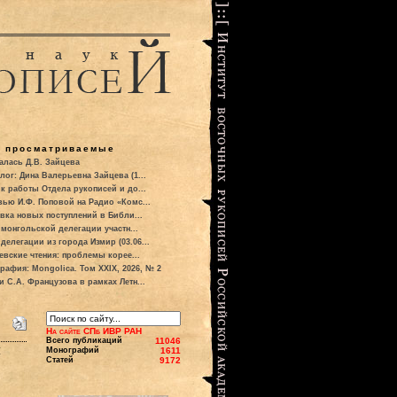
о просматриваемые
алась Д.В. Зайцева
лог: Дина Валерьевна Зайцева (1...
к работы Отдела рукописей и до...
вью И.Ф. Поповой на Радио «Комс...
вка новых поступлений в Библи...
 монгольской делегации участн...
делегации из города Измир (03.06...
евские чтения: проблемы корее...
рафия: Mongolica. Том XXIX, 2026, № 2
и С.А. Французова в рамках Летн...
На сайте СПб ИВР РАН
Всего публикаций
11046
и
Монографий
1611
Статей
9172