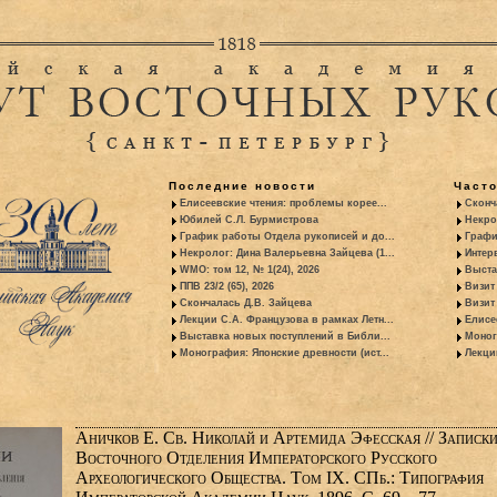
Последние новости
Част
Елисеевские чтения: проблемы корее...
Сконч
Юбилей С.Л. Бурмистрова
Некро
График работы Отдела рукописей и до...
Графи
Некролог: Дина Валерьевна Зайцева (1...
Интер
WMO: том 12, № 1(24), 2026
Выста
ППВ 23/2 (65), 2026
Визит
Скончалась Д.В. Зайцева
Визит 
Лекции С.А. Французова в рамках Летн...
Елисе
Выставка новых поступлений в Библи...
Моног
Монография: Японские древности (ист...
Лекци
Аничков Е. Св. Николай и Артемида Эфесская // Записк
Восточного Отделения Императорского Русского
Археологического Общества. Том IX. СПб.: Типография