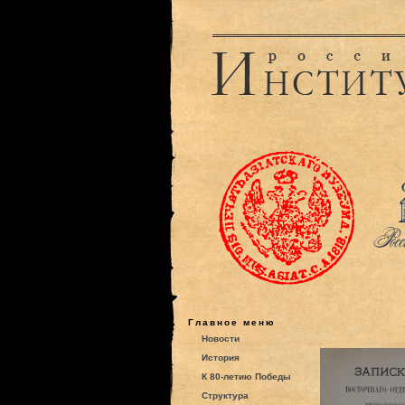
Главное меню
Новости
История
К 80-летию Победы
Структура