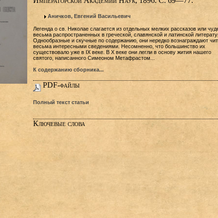
Императорской Академии Наук, 1896. С. 69—77.
Аничков, Евгений Васильевич
Легенда о св. Николае слагается из отдельных мелких рассказов или чуд
весьма распространенных в греческой, славянской и латинской литерату
Однообразные и скучные по содержанию, они нередко вознаграждают чи
весьма интересными сведениями. Несомненно, что большинство их
существовало уже в IX веке. В X веке они легли в основу жития нашего
святого, написанного Симеоном Метафрастом...
К содержанию сборника...
PDF-файлы
Полный текст статьи
Ключевые слова