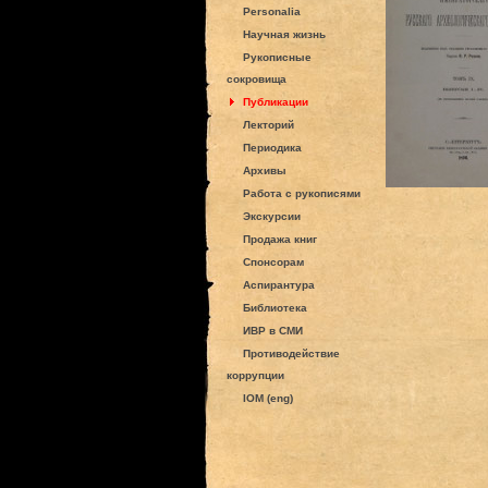
Personalia
Научная жизнь
Рукописные
сокровища
Публикации
Лекторий
Периодика
Архивы
Работа с рукописями
Экскурсии
Продажа книг
Спонсорам
Аспирантура
Библиотека
ИВР в СМИ
Противодействие
коррупции
IOM (eng)