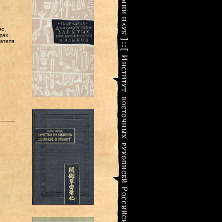
ес,
рах.
тателя