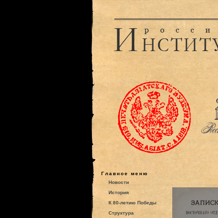
Главное меню
Новости
История
К 80-летию Победы
Структура