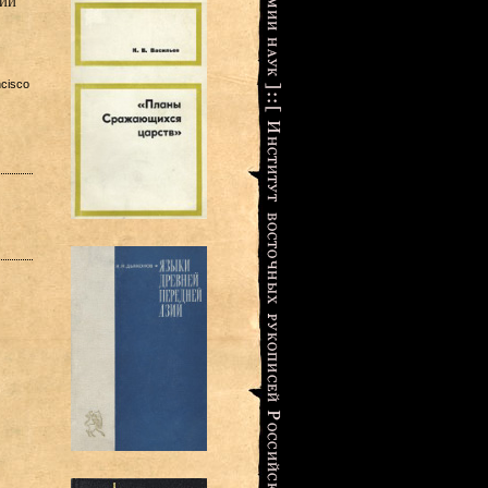
ии
cisco