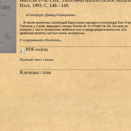
Выпуски I—II. СПб.: Типография Императорской Академ
Наук, 1893. С. 148—149.
Гинцбург, Давид Горациевич
. . В числе монетных коллекций Барселоны находится коллекция Don Fran
Carreras у Candi, живущего теперь Ronda de S-n Pedro № 60. Он мне ее
показал с чисто испанскою любезностью и предупредительностью. Его
арабские монеты частью очень интересны...
К содержанию сборника...
PDF-файлы
Полный текст статьи
Ключевые слова