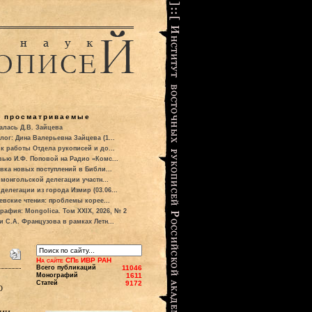
о просматриваемые
алась Д.В. Зайцева
лог: Дина Валерьевна Зайцева (1...
к работы Отдела рукописей и до...
вью И.Ф. Поповой на Радио «Комс...
вка новых поступлений в Библи...
 монгольской делегации участн...
делегации из города Измир (03.06...
евские чтения: проблемы корее...
рафия: Mongolica. Том XXIX, 2026, № 2
и С.А. Французова в рамках Летн...
На сайте СПб ИВР РАН
Всего публикаций
11046
Монографий
1611
Статей
9172
о