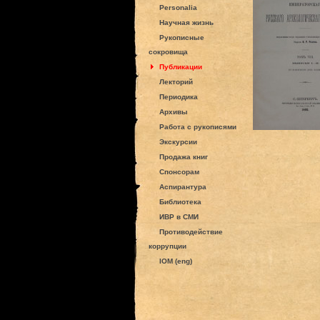
Personalia
Научная жизнь
Рукописные
сокровища
Публикации
Лекторий
Периодика
Архивы
Работа с рукописями
Экскурсии
Продажа книг
Спонсорам
Аспирантура
Библиотека
ИВР в СМИ
Противодействие
коррупции
IOM (eng)