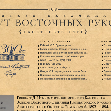
Последние новости
Част
Юбилей С.Л. Бурмистрова
Сконч
График работы Отдела рукописей и до...
Некро
Некролог: Дина Валерьевна Зайцева (1...
Графи
Елисеевские чтения: проблемы корее...
Интер
WMO: том 12, № 1(24), 2026
Выста
ППВ 23/2 (65), 2026
Визит
Скончалась Д.В. Зайцева
Визит 
Лекции С.А. Французова в рамках Летн...
Елисе
Выставка новых поступлений в Библи...
Моног
Монография: Японские древности (ист...
Лекци
Гинцбург Д. Нумизматические мелочи из Барселоны //
Записки Восточного Отделения Императорского Русског
Археологического Общества. Том восьмой. 1893—1894.