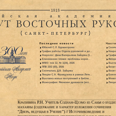
Последние новости
Част
Юбилей С.Л. Бурмистрова
Сконч
График работы Отдела рукописей и до...
Некро
Некролог: Дина Валерьевна Зайцева (1...
Графи
Елисеевские чтения: проблемы корее...
Интер
WMO: том 12, № 1(24), 2026
Выста
ППВ 23/2 (65), 2026
Визит
Скончалась Д.В. Зайцева
Визит 
Лекции С.А. Французова в рамках Летн...
Елисе
Выставка новых поступлений в Библи...
Моног
Монография: Японские древности (ист...
Лекци
Крапивина Р.Н. Учитель Соднам-Цзэмо из Сакья о будди
махаяны (содержание и характер изложения сочинения
“Дверь, ведущая в Учение”) // Источниковедение и