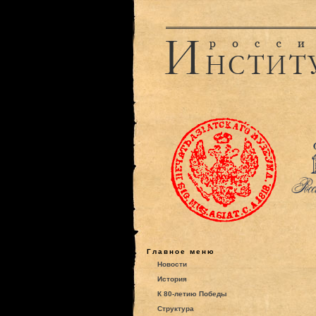
Главное меню
Новости
История
К 80-летию Победы
Структура