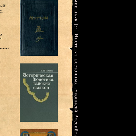
ный
с.
ия
ь,
е