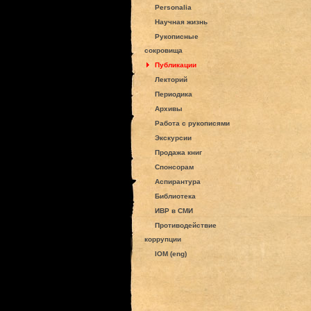
Personalia
Научная жизнь
Рукописные
сокровища
Публикации
Лекторий
Периодика
Архивы
Работа с рукописями
Экскурсии
Продажа книг
Спонсорам
Аспирантура
Библиотека
ИВР в СМИ
Противодействие
коррупции
IOM (eng)