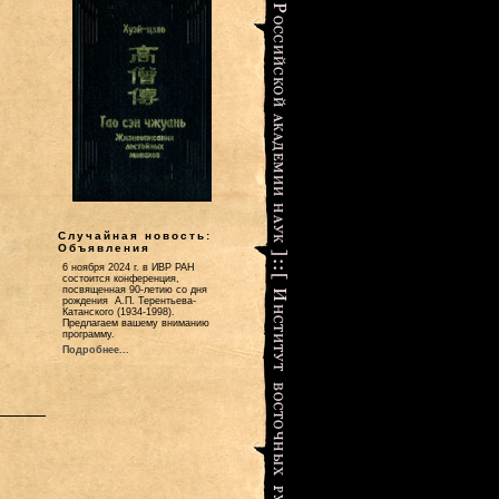
Случайная новость:
Объявления
6 ноября 2024 г. в ИВР РАН
состоится конференция,
посвященная 90-летию со дня
рождения А.П. Терентьева-
Катанского (1934-1998).
Предлагаем вашему вниманию
программу.
Подробнее...