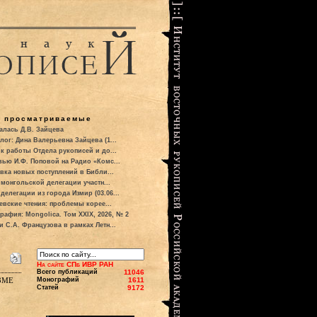
о просматриваемые
алась Д.В. Зайцева
лог: Дина Валерьевна Зайцева (1...
к работы Отдела рукописей и до...
вью И.Ф. Поповой на Радио «Комс...
вка новых поступлений в Библи...
 монгольской делегации участн...
делегации из города Измир (03.06...
евские чтения: проблемы корее...
рафия: Mongolica. Том XXIX, 2026, № 2
и С.А. Французова в рамках Летн...
На сайте СПб ИВР РАН
Всего публикаций
11046
зме
Монографий
1611
Статей
9172