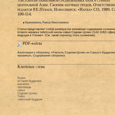
текстология памятников средневековых наук в странах
центральной Азии. Сборник научных трудов. Ответствен
редактор Р.Е.Пубаев. Новосибирск: «Наука» СО, 1989. С
100-114.
Крапивина, Раиса Николаевна
Статья представляет собой развёрнутое изложения содержания сочинен
второго иерарха тибетской школы сакья Соднам-Цзэмо (1142-1182) «Двер
ведущая в Учение». (См. также
перевод
этого сочинения).
PDF-файлы
Аннотация к сборнику, «Учитель Соднам-Цзэмо из Сакья о буддизм
махаяны», Содержание сборника
Ключевые слова
Будон
история буддизма
махаяна
проповедь
сакья
Соднам-Цзэмо
Тибет
тибетский буддизм