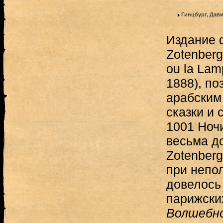
Гинцбург, Дав
Издание 
Zotenberg’
ou la Lam
1888), по
арабским
сказки и
1001 Ноч
весьма до
Zotenberg
при непо
довелось
парижски
Волшебн