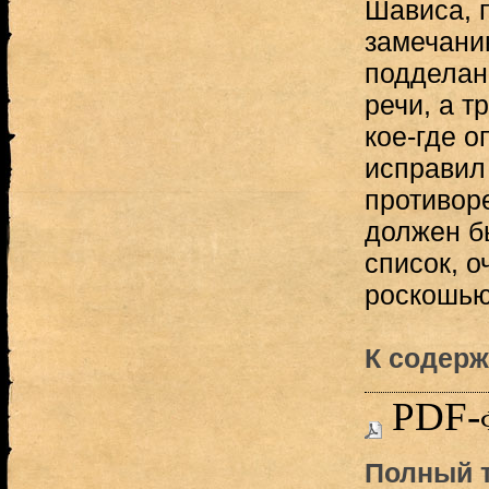
Шависа, 
замечани
подделан
речи, а т
кое-где о
исправил 
противор
должен б
список, о
роскошью.
К содерж
PDF-
Полный т