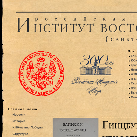
Пос
Ели
Юби
Гра
Некр
WMO:
ППВ 
Ско
Лекц
Выс
Моно
Главное меню
Новости
Гинцбу
История
К 80-летию Победы
Структура