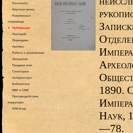
неиссл
Personalia
рукопис
Научная жизнь
Рукописные
сокровища
Записк
Публикации
Лекторий
Отделе
Периодика
Архивы
Импера
Работа с рукописями
Экскурсии
Археол
Продажа книг
Спонсорам
Общест
Аспирантура
Библиотека
1890. 
ИВР в СМИ
Противодействие
Импера
коррупции
IOM (eng)
Наук, 
—78.