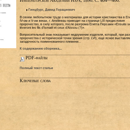
Императорской Академии Наук, 1890. С. 404—406.
Гинцбург, Давид Горациевич
В своем любопытном труде о материалах для истории христианства в Еги
IV-ом и V-ом веках, г. Amélineau приводит на странице LIII предисловия
пророчество, в силу которого, после разгрома Египта Персами «Ensuite s
lèveront les fils d’Ismaël et ceux d’Aïssou (?)».
Вопросительный знак показывает недоумение издателя, который, при ра
пророчества с исторической точки зрения (стр. LVI), еще яснее выставля
загадочность поименованного племени...
К содержанию сборника...
PDF-файлы
Полный текст статьи
Ключевые слова