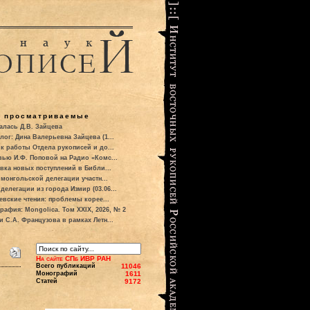
о просматриваемые
алась Д.В. Зайцева
лог: Дина Валерьевна Зайцева (1...
к работы Отдела рукописей и до...
вью И.Ф. Поповой на Радио «Комс...
вка новых поступлений в Библи...
 монгольской делегации участн...
делегации из города Измир (03.06...
евские чтения: проблемы корее...
рафия: Mongolica. Том XXIX, 2026, № 2
и С.А. Французова в рамках Летн...
На сайте СПб ИВР РАН
Всего публикаций
11046
Монографий
1611
Статей
9172