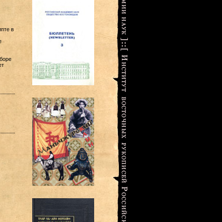
пте в
e
зборе
ет