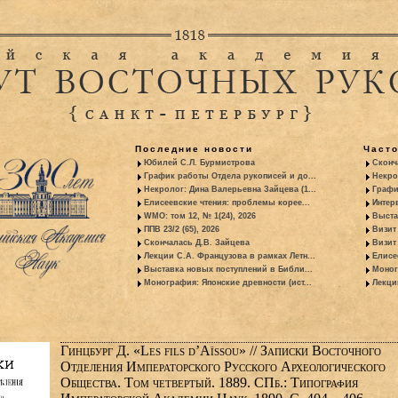
Последние новости
Част
Юбилей С.Л. Бурмистрова
Сконч
График работы Отдела рукописей и до...
Некро
Некролог: Дина Валерьевна Зайцева (1...
Графи
Елисеевские чтения: проблемы корее...
Интер
WMO: том 12, № 1(24), 2026
Выста
ППВ 23/2 (65), 2026
Визит
Скончалась Д.В. Зайцева
Визит 
Лекции С.А. Французова в рамках Летн...
Елисе
Выставка новых поступлений в Библи...
Моног
Монография: Японские древности (ист...
Лекци
Гинцбург Д. «Les fils d’Aïssou» // Записки Восточного
Отделения Императорского Русского Археологического
Общества. Том четвертый. 1889. СПб.: Типография