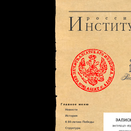
Главное меню
Новости
История
К 80-летию Победы
Структура