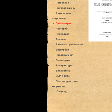
Personalia
Научная жизнь
Рукописные
сокровища
Публикации
Лекторий
Периодика
Архивы
Работа с рукописями
Экскурсии
Продажа книг
Спонсорам
Аспирантура
Библиотека
ИВР в СМИ
Противодействие
коррупции
IOM (eng)