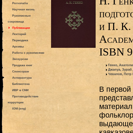
Н. Генк
Personalia
подгот
Научная жизнь
Рукописные
сокровища
и П. К
Публикации
Лекторий
Academi
Периодика
Архивы
ISBN 9
Работа с рукописями
Экскурсии
Генко, Анатол
Продажа книг
Джапуа, Зураб
Спонсорам
Чекалов, Петр
Аспирантура
Библиотека
В первой 
ИВР в СМИ
представ
Противодействие
коррупции
материал
IOM (eng)
фольклор
выдающег
кавказове