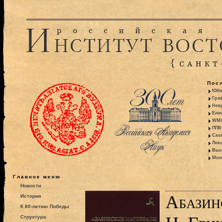
Пос
Юби
Гра
Некр
Ели
WMO:
ППВ 
Ско
Лекц
Выс
Моно
Главное меню
Новости
Абазин
История
К 80-летию Победы
Структура