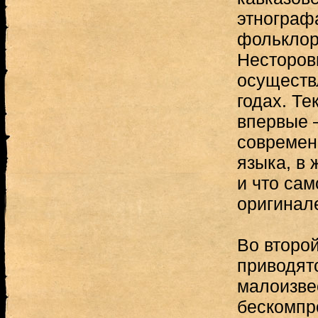
этнографа
фольклор
Несторов
осуществ
годах. Те
впервые —
современ
языка, в
и что са
оригинале
Во второй
приводят
малоизве
бескомпр