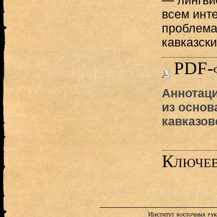
— лингви
всем инт
проблема
кавказски
PDF-
Аннотаци
из основ
кавказов
Ключев