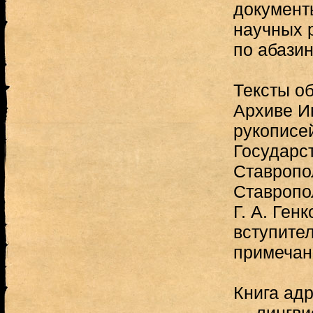
документ
научных р
по абазин
Тексты о
Архиве И
рукописей
Государс
Ставропол
Ставропо
Г. А. Ген
вступите
примечан
Книга ад