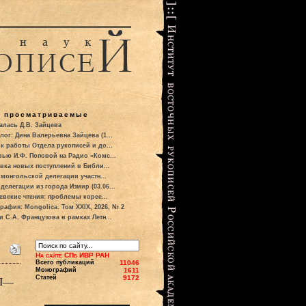
о просматриваемые
алась Д.В. Зайцева
лог: Дина Валерьевна Зайцева (1...
к работы Отдела рукописей и до...
вью И.Ф. Поповой на Радио «Комс...
вка новых поступлений в Библи...
 монгольской делегации участн...
делегации из города Измир (03.06...
евские чтения: проблемы корее...
рафия: Mongolica. Том XXIX, 2026, № 2
и С.А. Французова в рамках Летн...
На сайте СПб ИВР РАН
Всего публикаций
11046
Монографий
1611
Статей
9172
II—