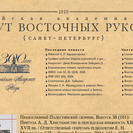
Последние новости
Част
Юбилей С.Л. Бурмистрова
Сконч
График работы Отдела рукописей и до...
Некро
Некролог: Дина Валерьевна Зайцева (1...
Графи
Елисеевские чтения: проблемы корее...
Интер
WMO: том 12, № 1(24), 2026
Выста
ППВ 23/2 (65), 2026
Визит
Скончалась Д.В. Зайцева
Визит 
Лекции С.А. Французова в рамках Летн...
Елисе
Выставка новых поступлений в Библи...
Моног
Монография: Японские древности (ист...
Лекци
Православный Палестинский сборник. Выпуск 38 (101):
Притула А. Д. Христианство и персидская книжность XI
XVII вв. / Ответственный секретарь редколлегии Е. Н.