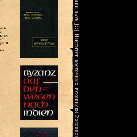
-
ке в
й
яются
 с
ии, в
ных