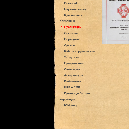
Personalia
Научная жизнь
Рукописные
сокровища
Публикации
Лекторий
Периодика
Архивы
Работа с рукописями
Экскурсии
Продажа книг
Спонсорам
Аспирантура
Библиотека
ИВР в СМИ
Противодействие
коррупции
IOM (eng)