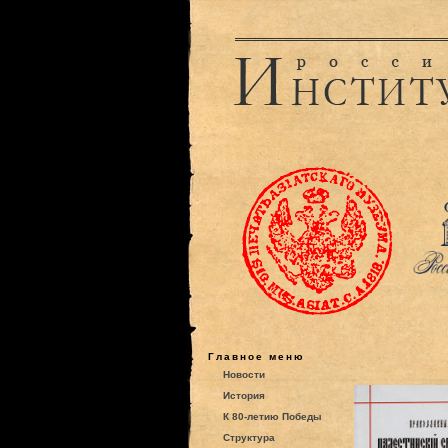
Главное меню
Новости
История
К 80-летию Победы
Структура