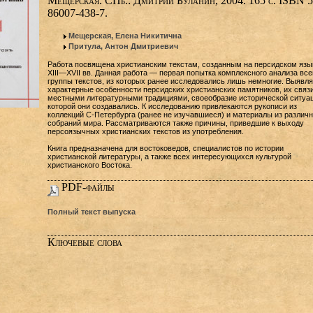
Мещерская. СПб.: Дмитрий Буланин, 2004. 165 с. ISBN 5
86007-438-7.
Мещерская, Елена Никитична
Притула, Антон Дмитриевич
Работа посвящена христианским текстам, созданным на персидском язы
XIII—XVII вв. Данная работа — первая попытка комплексного анализа все
группы текстов, из которых ранее исследовались лишь немногие. Выявл
характерные особенности персидских христианских памятников, их связи
местными литературными традициями, своеобразие исторической ситуац
которой они создавались. К исследованию привлекаются рукописи из
коллекций С-Петербурга (ранее не изучавшиеся) и материалы из различ
собраний мира. Рассматриваются также причины, приведшие к выходу
персоязычных христианских текстов из употребления.
Книга предназначена для востоковедов, специалистов по истории
христианской литературы, а также всех интересующихся культурой
христианского Востока.
PDF-файлы
Полный текст выпуска
Ключевые слова