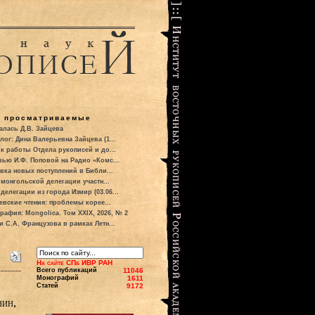
о просматриваемые
алась Д.В. Зайцева
лог: Дина Валерьевна Зайцева (1...
к работы Отдела рукописей и до...
вью И.Ф. Поповой на Радио «Комс...
вка новых поступлений в Библи...
 монгольской делегации участн...
делегации из города Измир (03.06...
евские чтения: проблемы корее...
рафия: Mongolica. Том XXIX, 2026, № 2
и С.А. Французова в рамках Летн...
На сайте СПб ИВР РАН
Всего публикаций
11046
Монографий
1611
Статей
9172
нин,