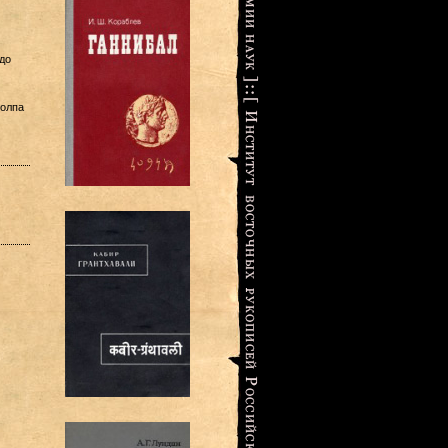
до
толпа