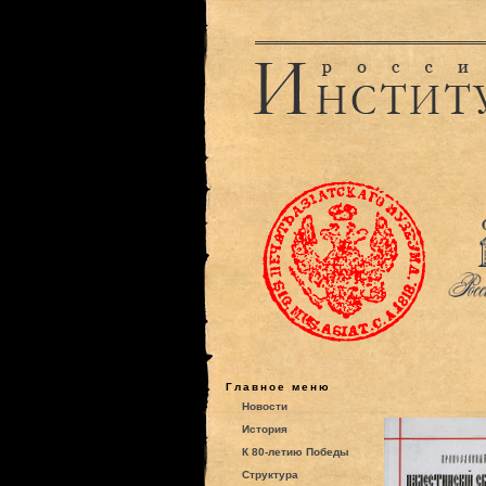
Главное меню
Новости
История
К 80-летию Победы
Структура