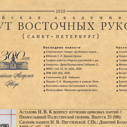
Последние новости
Част
Елисеевские чтения: проблемы корее...
Сконч
Юбилей С.Л. Бурмистрова
Некро
График работы Отдела рукописей и до...
Графи
Некролог: Дина Валерьевна Зайцева (1...
Интер
WMO: том 12, № 1(24), 2026
Выста
ППВ 23/2 (65), 2026
Визит
Скончалась Д.В. Зайцева
Визит 
Лекции С.А. Французова в рамках Летн...
Елисе
Выставка новых поступлений в Библи...
Моног
Монография: Японские древности (ист...
Лекци
Астахова Н. В. К вопросу изучения цирковых партий //
Православный Палестинский сборник. Выпуск 35 (98):
Сборник памяти Н. В. Пигулевской. СПб.: Дмитрий Була