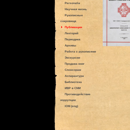
Personalia
Научная жизнь
Рукописные
сокровища
Публикации
Лекторий
Периодика
Архивы
Работа с рукописями
Экскурсии
Продажа книг
Спонсорам
Аспирантура
Библиотека
ИВР в СМИ
Противодействие
коррупции
IOM (eng)