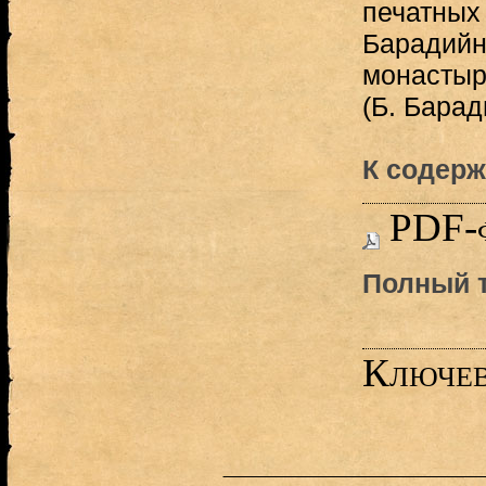
печатных 
Барадийн
монастыр
(Б. Барад
К содерж
PDF-
Полный т
Ключев