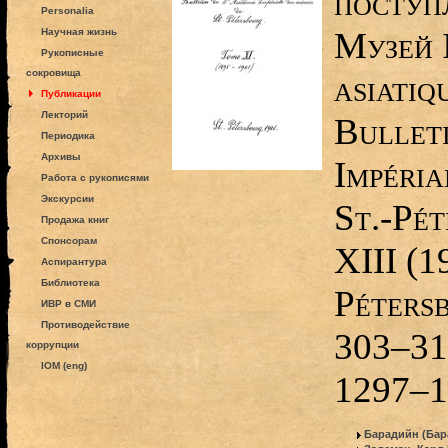
поступ
Personalia
Музей 
Научная жизнь
Рукописные
сокровища
asiatiq
Публикации
Лекторий
Bullet
Периодика
Архивы
Impéria
Работа с рукописями
Экскурсии
St.-Pé
Продажа книг
Спонсорам
XIII (
Аспирантура
Библиотека
Pétersb
ИВР в СМИ
Противодействие
303–316
коррупции
IOM (eng)
1297–1
Барадийн (Бар