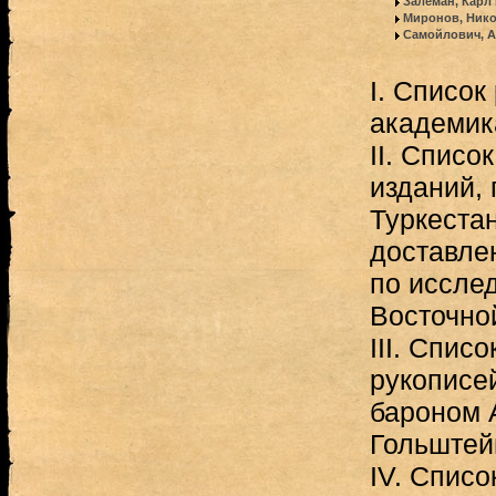
Залеман, Карл
Миронов, Ник
Самойлович, А
I. Список
академика
II. Списо
изданий,
Туркеста
доставле
по иссле
Восточно
III. Спис
рукописе
бароном А
Гольштей
ІV. Списо