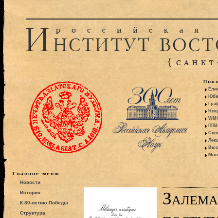
Пос
Ели
Юби
Гра
Некр
WMO:
ППВ 
Ско
Лекц
Выс
Моно
Главное меню
Новости
Залема
История
К 80-летию Победы
Структура