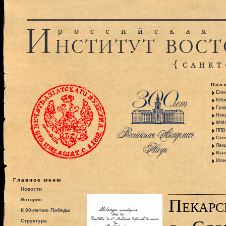
Пос
Ели
Юби
Гра
Некр
WMO:
ППВ 
Ско
Лекц
Выс
Моно
Главное меню
Новости
Пекарс
История
К 80-летию Победы
Структура