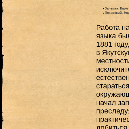
Залеман, Карл
Пекарский, Эд
Работа н
языка бы
1881 году,
в Якутску
местност
исключит
естестве
старатьс
окружающ
начал зап
преследу
практичес
добиться