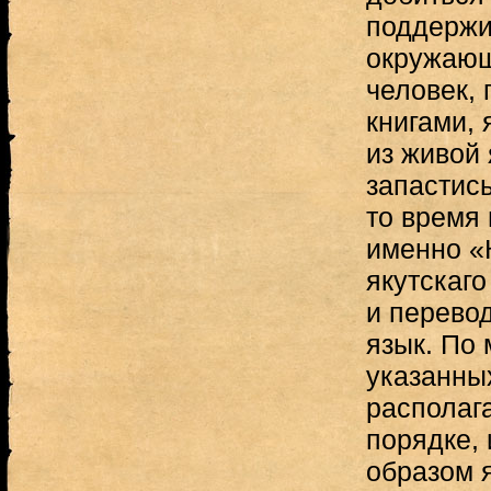
поддержи
окружающ
человек,
книгами, 
из живой 
запастис
то время
именно «
якутскаго
и перевод
язык. По 
указанных
располаг
порядке, 
образом я