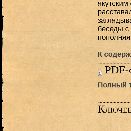
якутским 
расставал
заглядыва
беседы с 
пополняя.
К содерж
PDF-
Полный т
Ключев