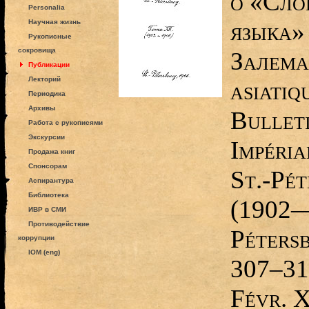
о «Сло
Personalia
языка»
Научная жизнь
Рукописные
сокровища
Залема
Публикации
Лекторий
asiatiq
Периодика
Архивы
Bullet
Работа с рукописями
Экскурсии
Impéria
Продажа книг
Спонсорам
St.-Pét
Аспирантура
Библиотека
(1902—
ИВР в СМИ
Противодействие
Pétersb
коррупции
IOM (eng)
307–31
Févr. X