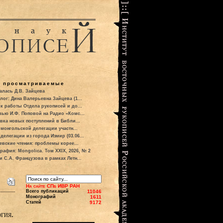
о просматриваемые
алась Д.В. Зайцева
лог: Дина Валерьевна Зайцева (1...
к работы Отдела рукописей и до...
вью И.Ф. Поповой на Радио «Комс...
вка новых поступлений в Библи...
 монгольской делегации участн...
делегации из города Измир (03.06...
евские чтения: проблемы корее...
рафия: Mongolica. Том XXIX, 2026, № 2
и С.А. Французова в рамках Летн...
На сайте СПб ИВР РАН
Всего публикаций
11046
Монографий
1611
Статей
9172
гия.