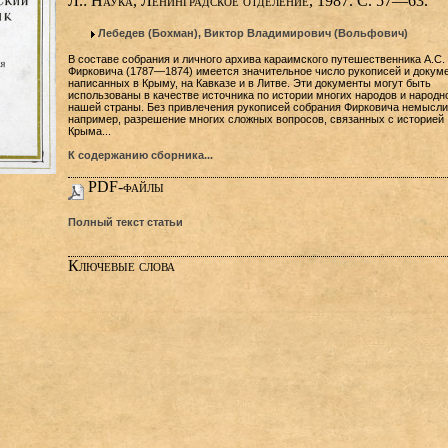
Л.: Наука, Ленинградское отделение, 1987. C. 57—63.
Лебедев (Бохман), Виктор Владимирович (Вольфович)
В составе собрания и личного архива караимского путешественника А.С.
Фирковича (1787—1874) имеется значительное число рукописей и докуме
написанных в Крыму, на Кавказе и в Литве. Эти документы могут быть
использованы в качестве источника по истории многих народов и народн
нашей страны. Без привлечения рукописей собрания Фирковича немысли
например, разрешение многих сложных вопросов, связанных с историей
Крыма...
К содержанию сборника...
PDF-файлы
Полный текст статьи
Ключевые слова