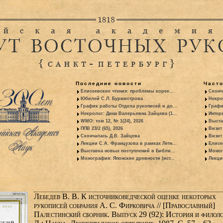
Последние новости
Част
Елисеевские чтения: проблемы корее...
Сконч
Юбилей С.Л. Бурмистрова
Некро
График работы Отдела рукописей и до...
Графи
Некролог: Дина Валерьевна Зайцева (1...
Интер
WMO: том 12, № 1(24), 2026
Выста
ППВ 23/2 (65), 2026
Визит
Скончалась Д.В. Зайцева
Визит 
Лекции С.А. Французова в рамках Летн...
Елисе
Выставка новых поступлений в Библи...
Моног
Монография: Японские древности (ист...
Лекци
Лебедев В. В. К источниковедческой оценке некоторых
рукописей собрания А. С. Фирковича // [Православный]
Палестинский сборник. Выпуск 29 (92): История и филоло