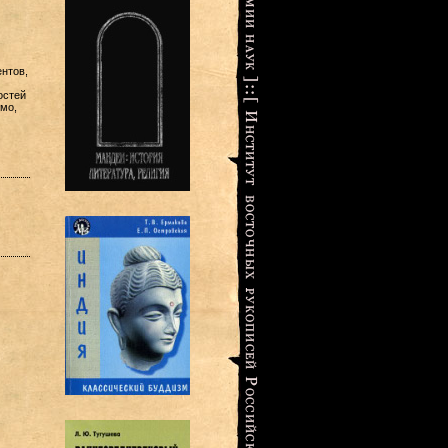
нтов,
остей
мо,