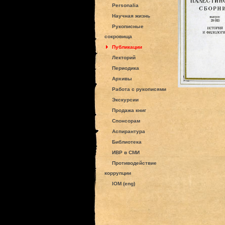
Personalia
Научная жизнь
Рукописные
сокровища
Публикации
Лекторий
Периодика
Архивы
Работа с рукописями
Экскурсии
Продажа книг
Спонсорам
Аспирантура
Библиотека
ИВР в СМИ
Противодействие
коррупции
IOM (eng)