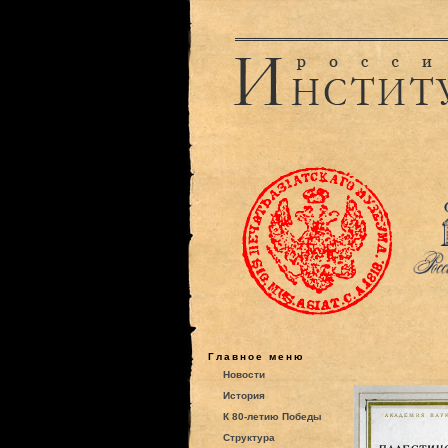
Главное меню
Новости
История
К 80-летию Победы
Структура