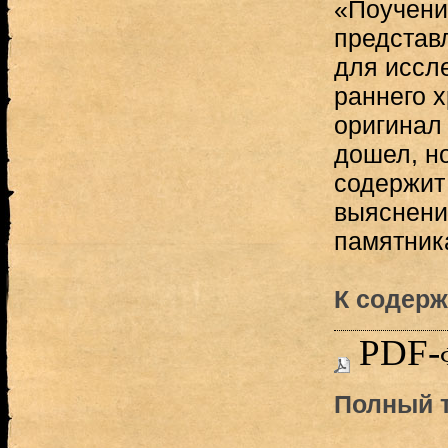
«Поучени
представ
для иссл
раннего х
оригинал
дошел, н
содержит
выяснени
памятника
К содерж
PDF-
Полный т