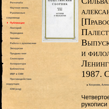
Сильва
Personalia
алекса
Научная жизнь
Рукописные
сокровища
[Право
Публикации
Лекторий
Палест
Периодика
Архивы
Выпуск
Работа с рукописями
Экскурсии
и филол
Продажа книг
Спонсорам
Ленинг
Аспирантура
Библиотека
1987. 
ИВР в СМИ
Противодействие
коррупции
Хосроев, Алек
IOM (eng)
Четверто
рукописи