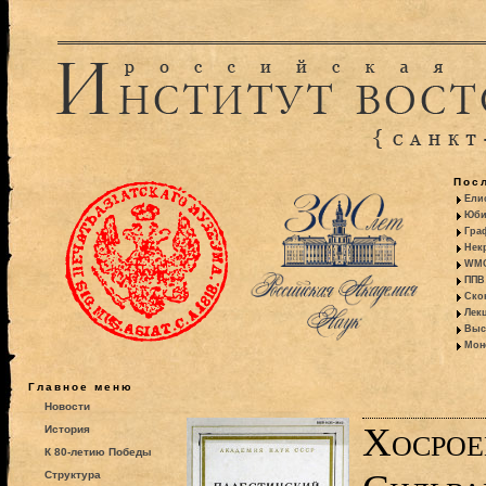
Пос
Ели
Юби
Гра
Некр
WMO:
ППВ 
Ско
Лекц
Выс
Моно
Главное меню
Новости
Хосрое
История
К 80-летию Победы
Структура