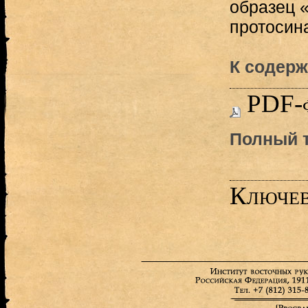
образец 
протосина
К содерж
PDF-
Полный т
Ключев