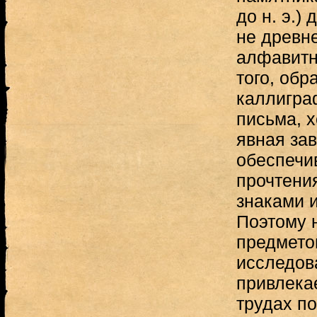
до н. э.)
не древн
алфавитн
того, об
каллигра
письма, 
явная зав
обеспечи
прочтения
знаками 
Поэтому 
предмето
исследов
привлека
трудах п