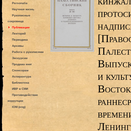
кинжал
Personalia
протос
Научная жизнь
Рукописные
сокровища
надпис
Публикации
Лекторий
[Право
Периодика
Архивы
Палест
Работа с рукописями
Экскурсии
Выпуск
Продажа книг
Спонсорам
и куль
Аспирантура
Библиотека
Восток
ИВР в СМИ
Противодействие
раннес
коррупции
IOM (eng)
времени
Ленинг