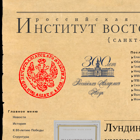
Пос
Ели
Юби
Гра
Некр
WMO:
ППВ 
Ско
Лекц
Выс
Моно
Главное меню
Новости
Лундин
История
К 80-летию Победы
Структура