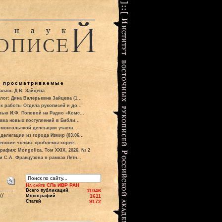
о просматриваемые
алась Д.В. Зайцева
лог: Дина Валерьевна Зайцева (1...
к работы Отдела рукописей и до...
вью И.Ф. Поповой на Радио «Комс...
вка новых поступлений в Библи...
 монгольской делегации участн...
делегации из города Измир (03.06...
евские чтения: проблемы корее...
рафия: Mongolica. Том XXIX, 2026, № 2
и С.А. Французова в рамках Летн...
На сайте СПб ИВР РАН
Всего публикаций
11046
/
Монографий
1611
Статей
9172