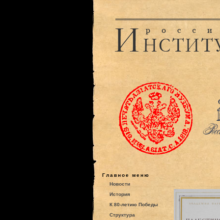
Главное меню
Новости
История
К 80-летию Победы
Структура