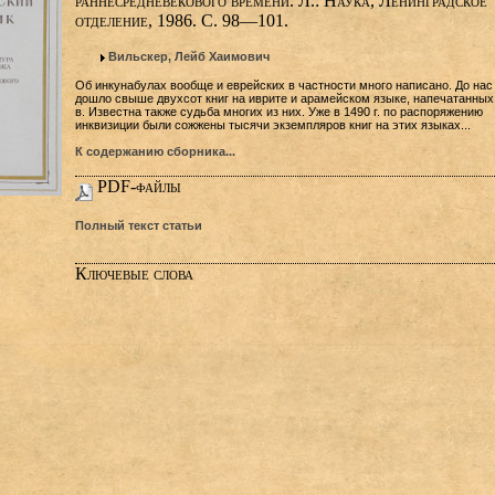
раннесредневекового времени. Л.: Наука, Ленинградское
отделение, 1986. С. 98—101.
Вильскер, Лейб Хаимович
Об инкунабулах вообще и еврейских в частности много написано. До нас
дошло свыше двухсот книг на иврите и арамейском языке, напечатанных
в. Известна также судьба многих из них. Уже в 1490 г. по распоряжению
инквизиции были сожжены тысячи экземпляров книг на этих языках...
К содержанию сборника...
PDF-файлы
Полный текст статьи
Ключевые слова