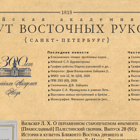
Последние новости
Част
Елисеевские чтения: проблемы корее...
Сконч
Юбилей С.Л. Бурмистрова
Некро
График работы Отдела рукописей и до...
Графи
Некролог: Дина Валерьевна Зайцева (1...
Интер
WMO: том 12, № 1(24), 2026
Выста
ППВ 23/2 (65), 2026
Визит
Скончалась Д.В. Зайцева
Визит 
Лекции С.А. Французова в рамках Летн...
Елисе
Выставка новых поступлений в Библи...
Моног
Монография: Японские древности (ист...
Лекци
Вильскер Л. X. О пергаменном старопечатном фрагменте /
[Православный] Палестинский сборник. Выпуск 28 (91):
История и культура Ближнего Востока древнего и