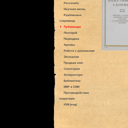
Personalia
Научная жизнь
Рукописные
сокровища
Публикации
Лекторий
Периодика
Архивы
Работа с рукописями
Экскурсии
Продажа книг
Спонсорам
Аспирантура
Библиотека
ИВР в СМИ
Противодействие
коррупции
IOM (eng)