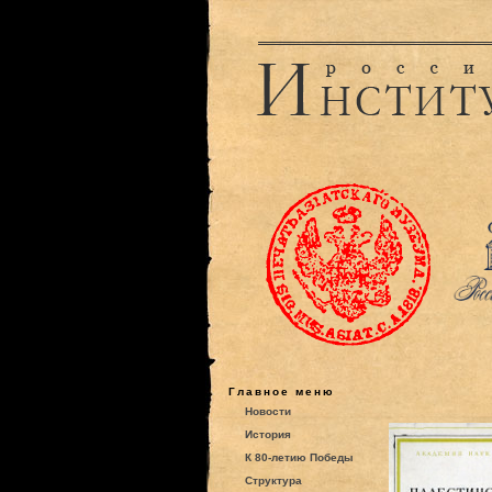
Главное меню
Новости
История
К 80-летию Победы
Структура