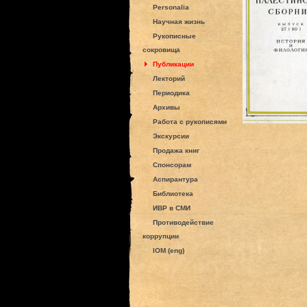
Personalia
Научная жизнь
Рукописные
сокровища
Публикации
Лекторий
Периодика
Архивы
Работа с рукописями
Экскурсии
Продажа книг
Спонсорам
Аспирантура
Библиотека
ИВР в СМИ
Противодействие
коррупции
IOM (eng)