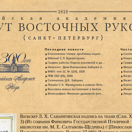
Последние новости
Част
Елисеевские чтения: проблемы корее...
Сконч
Юбилей С.Л. Бурмистрова
Некро
График работы Отдела рукописей и до...
Графи
Некролог: Дина Валерьевна Зайцева (1...
Интер
WMO: том 12, № 1(24), 2026
Выста
ППВ 23/2 (65), 2026
Визит
Скончалась Д.В. Зайцева
Визит 
Лекции С.А. Французова в рамках Летн...
Елисе
Выставка новых поступлений в Библи...
Моног
Монография: Японские древности (ист...
Лекци
Вильскер Л. X. Самаритянская надпись на ткани (Сам. X
3) (Из собрания Фирковича Государственной Публичной
библиотеки им. М. Е. Салтыкова-Щедрина) // [Православ