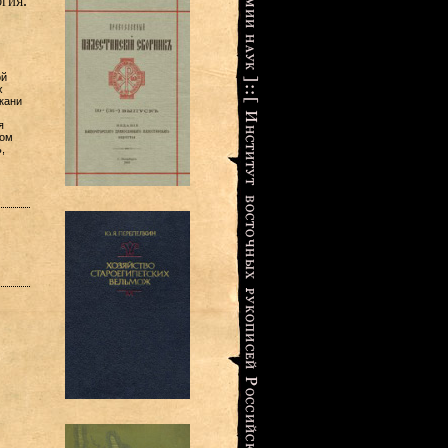
гия.
ой
х
ткани
я
фом
,