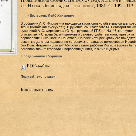
Палестинский сборник. Выпуск 27 (90): История и филоло
Л.: Наука, Ленинградское отделение, 1981. С. 109—113.
Вильскер, Лейб Хаимович
В собрании А. С. Фирковича находится кусок сильно обветшалой шелков
ткани (китайская «чесуча»?). В рукописном «Каталоге № 1 самаритянски
рукописей А. С. Фирковича» (Отдел рукописей ГПБ), л. 4а, 46 этот кусок 
описан так: «Старый белый шелковый занавес, добытый мною чрез зятя
первосвященника, когена Панахаса. На всех четырех краях его находятс
вышитые золотом надписи, по которым этот занавес пожертвован Иоси
бен Исак Йетрани и „писан“ Аби Уззи сыном раббана Иосифа (может быть
harabban значит «господин, первосвященник») в 975 г. гиджры»...
К содержанию сборника...
PDF-файлы
Полный текст статьи
Ключевые слова