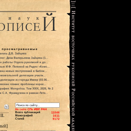
о просматриваемые
алась Д.В. Зайцева
лог: Дина Валерьевна Зайцева (1...
к работы Отдела рукописей и до...
вью И.Ф. Поповой на Радио «Комс...
вка новых поступлений в Библи...
 монгольской делегации участн...
делегации из города Измир (03.06...
евские чтения: проблемы корее...
рафия: Mongolica. Том XXIX, 2026, № 2
и С.А. Французова в рамках Летн...
На сайте СПб ИВР РАН
Всего публикаций
11046
II.
Монографий
1611
Статей
9172
ный]