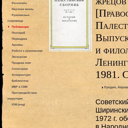
жрецов
Personalia
[Право
Научная жизнь
Рукописные
сокровища
Палест
Публикации
Лекторий
Выпуск
Периодика
Архивы
и филол
Работа с рукописями
Экскурсии
Ленинг
Продажа книг
Спонсорам
1981. 
Аспирантура
Библиотека
ИВР в СМИ
Лундин, Авраа
Противодействие
коррупции
Советский
IOM (eng)
Ширински
1972 г. о
в Народн