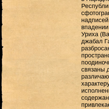
Республи
сфотогра
надписей
впадении
Уриха (Ва
джабал Г
разброса
простран
поодиноч
связаны д
различаю
характер
исполнен
содержан
привлека