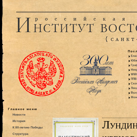
Пос
Ели
Юби
Гра
Некр
WMO:
ППВ 
Ско
Лекц
Выс
Моно
Главное меню
Новости
Лундин
История
К 80-летию Победы
Структура