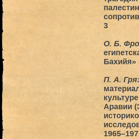
палестин
сопротив
3
О. Б. Фр
египетск
Бахийя» 
П. А. Гр
материал
культур
Аравии (
историко
исследов
1965–1971