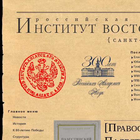
Пос
Ели
Юби
Гра
Некр
WMO:
ППВ 
Ско
Лекц
Выс
Моно
Главное меню
Новости
[Право
История
К 80-летию Победы
Структура