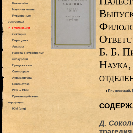
Палест
Personalia
Выпуск
Научная жизнь
Рукописные
сокровища
Филоло
Публикации
Лекторий
Ответс
Периодика
Архивы
Б. Б. П
Работа с рукописями
Экскурсии
Наука,
Продажа книг
Спонсорам
отделен
Аспирантура
Библиотека
ИВР в СМИ
Пиотровский, 
Противодействие
коррупции
СОДЕРЖ
IOM (eng)
Д. Сокол
трагедия