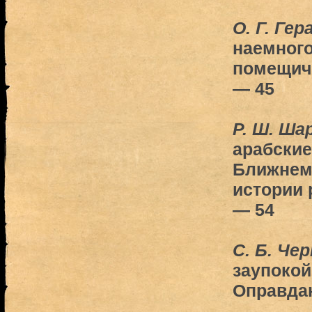
O. Г. Ге
наемного
помещич
— 45
P. Ш. Ш
арабские
Ближнем 
истории 
— 54
С. Б. Че
заупокой
Оправда