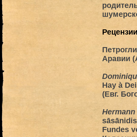
родител
шумерск
Рецензи
Петрогл
Аравии (
Dominiqu
Hay à Dei
(Евг. Бо
Hermann
sāsānidi
Fundes vo