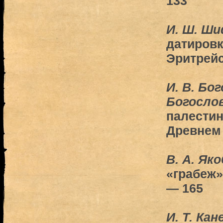
133
И. Ш. Ш
датировк
Эритрейс
И. В. Бог
Богосло
палестин
Древнем 
B. А. Як
«грабеж»
— 165
И. Т. Кан