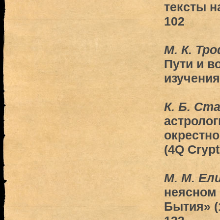
тексты н
102
М. К. Тр
Пути и в
изучения
К. Б. Ст
астролог
окрестно
(4Q Crypt
М. М. Ел
неясном 
Бытия» (1