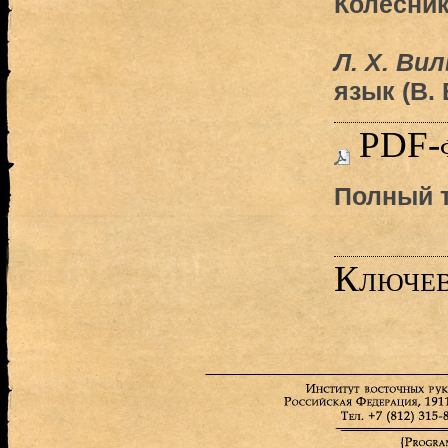
Колесник
Л. X. Ви
язык (В.
PDF-
Полный т
Ключев