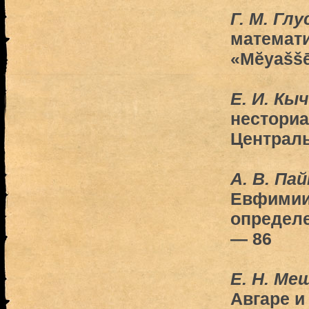
Г. М. Гл
математи
«Mĕyašš
Е. И. Кы
несториа
Централь
A. В. Па
Евфимии 
определе
— 86
Е. Н. Ме
Авгаре и