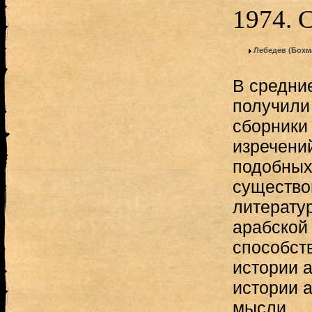
1974. 
Лебедев (Бохм
В средние
получили
сборники
изречени
подобных
существо
литератур
арабской
способст
истории 
истории 
мысли...