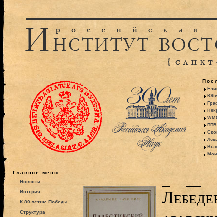
Пос
Ели
Юби
Гра
Некр
WMO:
ППВ 
Ско
Лекц
Выс
Моно
Главное меню
Новости
Лебеде
История
К 80-летию Победы
Структура