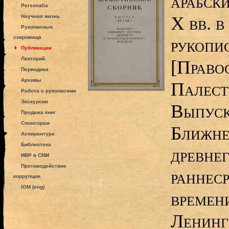
арабски
Personalia
X вв. в
Научная жизнь
Рукописные
сокровища
рукопис
Публикации
Лекторий
[Право
Периодика
Архивы
Палест
Работа с рукописями
Экскурсии
Выпуск 
Продажа книг
Спонсорам
Ближне
Аспирантура
Библиотека
древнег
ИВР в СМИ
Противодействие
раннес
коррупции
IOM (eng)
времени
Ленинг