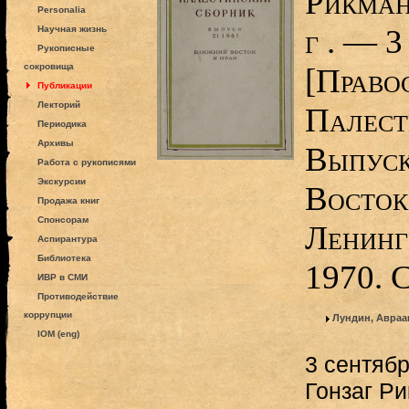
Рикман
Personalia
г . — 3
Научная жизнь
Рукописные
сокровища
[Право
Публикации
Лекторий
Палест
Периодика
Архивы
Выпуск
Работа с рукописями
Экскурсии
Восток 
Продажа книг
Спонсорам
Ленинг
Аспирантура
Библиотека
1970. 
ИВР в СМИ
Противодействие
коррупции
Лундин, Авраа
IOM (eng)
3 сентябр
Гонзаг Р