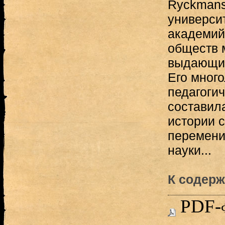
Ryckmans
универси
академий
обществ 
выдающий
Его много
педагоги
составил
истории 
перемени
науки...
К содерж
PDF-