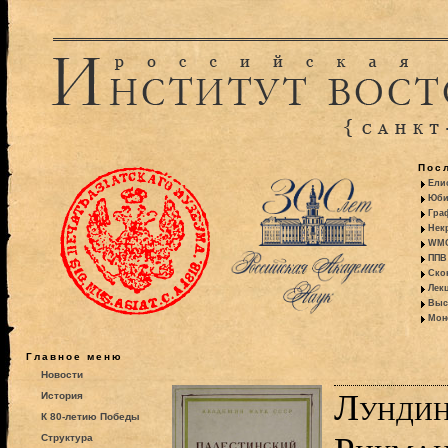
Пос
Ели
Юби
Гра
Некр
WMO:
ППВ 
Ско
Лекц
Выс
Моно
Главное меню
Новости
Лундин
История
К 80-летию Победы
Структура