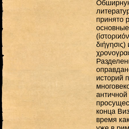
Обширную
литерату
принято р
основные
(ίστοριϰόν
διήγησις)
χρονογραϕ
Разделен
оправдан
историй 
многовек
античной
просущес
конца Виз
время ка
уже в ри