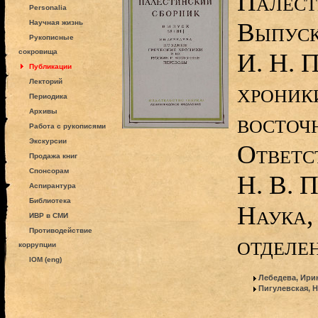
Палест
Personalia
Выпуск
Научная жизнь
Рукописные
сокровища
И. Н. П
Публикации
Лекторий
хроники
Периодика
Архивы
восточ
Работа с рукописями
Экскурсии
Ответс
Продажа книг
Спонсорам
Н. В. П
Аспирантура
Библиотека
Наука,
ИВР в СМИ
Противодействие
отделен
коррупции
IOM (eng)
Лебедева, Ири
Пигулевская, 