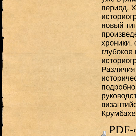
период. 
историог
новый ти
произвед
хроники,
глубокое
историог
Различия
историче
подробно
руководс
византийс
Крумбахер
PDF-