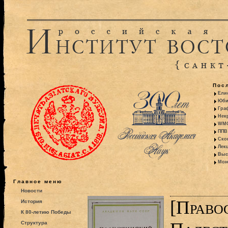
Пос
Ели
Юби
Гра
Некр
WMO:
ППВ 
Ско
Лекц
Выс
Моно
Главное меню
Новости
[Право
История
К 80-летию Победы
Структура