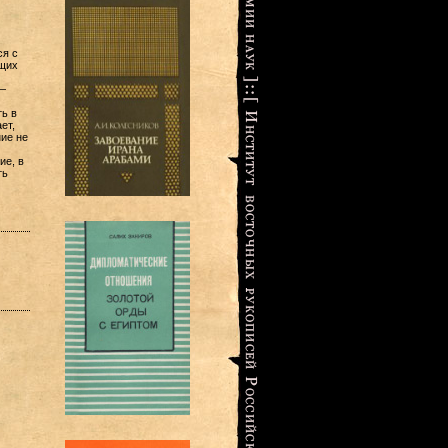
ся с
щих
—
ь в
ет,
ие не
ие, в
ть