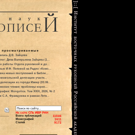
о просматриваемые
алась Д.В. Зайцева
лог: Дина Валерьевна Зайцева (1...
к работы Отдела рукописей и до...
вью И.Ф. Поповой на Радио «Комс...
вка новых поступлений в Библи...
 монгольской делегации участн...
делегации из города Измир (03.06...
евские чтения: проблемы корее...
рафия: Mongolica. Том XXIX, 2026, № 2
и С.А. Французова в рамках Летн...
На сайте СПб ИВР РАН
Всего публикаций
11046
Монографий
1611
Статей
9172