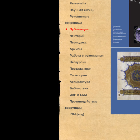
Personalia
Научная жизнь
Рукописные
сокровища
Публикации
Лекторий
Периодика
Архивы
Работа с рукописями
Экскурсии
Продажа книг
Спонсорам
Аспирантура
Библиотека
ИВР в СМИ
Противодействие
коррупции
IOM (eng)