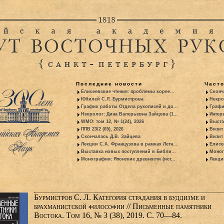
Последние новости
Част
Елисеевские чтения: проблемы корее...
Сконч
Юбилей С.Л. Бурмистрова
Некро
График работы Отдела рукописей и до...
Графи
Некролог: Дина Валерьевна Зайцева (1...
Интер
WMO: том 12, № 1(24), 2026
Выста
ППВ 23/2 (65), 2026
Визит
Скончалась Д.В. Зайцева
Визит 
Лекции С.А. Французова в рамках Летн...
Елисе
Выставка новых поступлений в Библи...
Моног
Монография: Японские древности (ист...
Лекци
Бурмистров С. Л. Категория страдания в буддизме и
брахманистской философии // Письменные памятники
Востока. Том 16, № 3 (38), 2019. С. 70—84.