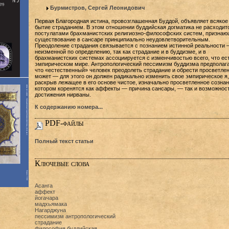
Бурмистров, Сергей Леонидович
Первая Благородная истина, провозглашенная Буддой, объявляет всякое
бытие страданием. В этом отношении буддийская догматика не расходит
постулатами брахманистских религиозно-философских систем, признаю
существование в сансаре принципиально неудовлетворительным.
Преодоление страдания связывается с познанием истинной реальности 
неизменной по определению, так как страдание и в буддизме, и в
брахманистских системах ассоциируется с изменчивостью всего, что ест
эмпирическом мире. Антропологический пессимизм буддизма предполага
что «естественный» человек преодолеть страдание и обрести просветлен
может — для этого он должен радикально изменить свое эмпирическое я,
раскрыв лежащее в его основе чистое, изначально просветленное сознан
котором коренятся как аффекты — причина сансары, — так и возможнос
достижения нирваны.
К содержанию номера...
PDF-файлы
Полный текст статьи
Ключевые слова
Асанга
аффект
йогачара
мадхьямака
Нагарджуна
пессимизм антропологический
страдание
философия буддийская