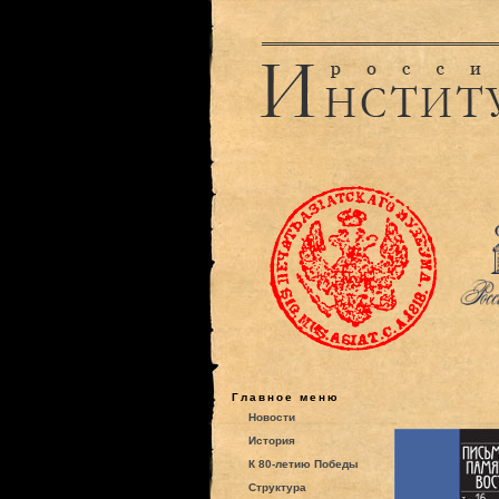
Главное меню
Новости
История
К 80-летию Победы
Структура