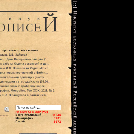
о просматриваемые
алась Д.В. Зайцева
лог: Дина Валерьевна Зайцева (1...
к работы Отдела рукописей и до...
вью И.Ф. Поповой на Радио «Комс...
вка новых поступлений в Библи...
 монгольской делегации участн...
делегации из города Измир (03.06...
евские чтения: проблемы корее...
рафия: Mongolica. Том XXIX, 2026, № 2
и С.А. Французова в рамках Летн...
На сайте СПб ИВР РАН
Всего публикаций
11046
Монографий
1611
Статей
9172