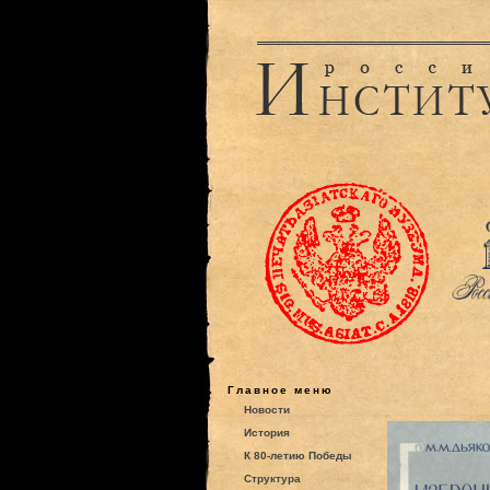
Главное меню
Новости
История
К 80-летию Победы
Структура