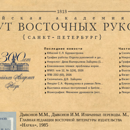
Последние новости
Част
Юбилей С.Л. Бурмистрова
Сконч
График работы Отдела рукописей и до...
Некро
Некролог: Дина Валерьевна Зайцева (1...
Графи
Елисеевские чтения: проблемы корее...
Интер
WMO: том 12, № 1(24), 2026
Выста
ППВ 23/2 (65), 2026
Визит
Скончалась Д.В. Зайцева
Визит 
Лекции С.А. Французова в рамках Летн...
Елисе
Выставка новых поступлений в Библи...
Моног
Монография: Японские древности (ист...
Лекци
Дьяконов М.М., Дьяконов И.М. Избранные переводы. М.,
Главная редакция восточной литературы издательства
«Наука», 1985