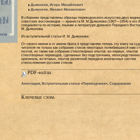
Дьяконов, Игорь Михайлович
Дьяконов, Михаил Михаилович
В сборнике представлены образцы переводческого искусства двух видны
советских востоковедов — ираниста М. М Дьяконова (1907—1954) и его б
специалиста по истории, языкам и литературе древнего Переднего Восток
М. Дьяконова.
Из вступительной статьи И. М. Дьяконова:
От своего имени и от имени брата я представляю теперь эту книгу на суд
читателя не только как собрание стихов некоторых полюбившихся нам с
поэтов, но также как собрание стихотворных опытов: во-первых, опытов
стихотворных переводов, сделанных без подстрочника, непосредственно
оригинала, во-вторых, опытов различной передачи иноязычных систем
стихосложения русским стихом.
PDF-файлы
Аннотация, Вступительная статья «Переводчики», Содержание
Ключевые слова