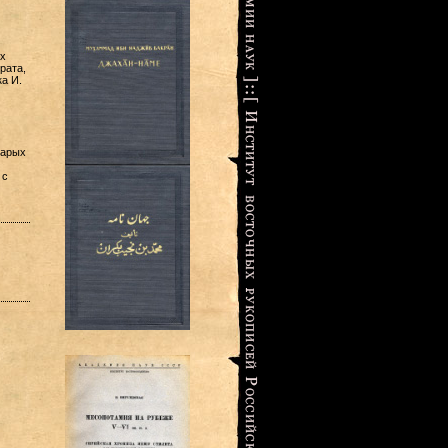
х
рата,
а И.
тарых
 с