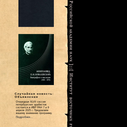
Случайная новость:
Объявления
Очередная XLVII сессия
петербургских арабистов
состоится в ИВР РАН 7 и 9
апреля 2025 г. Предлагаем
вашему вниманию программу.
Подробнее...