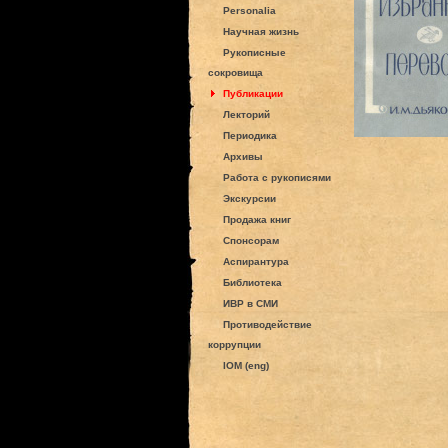
Personalia
Научная жизнь
Рукописные
сокровища
Публикации
Лекторий
Периодика
Архивы
Работа с рукописями
Экскурсии
Продажа книг
Спонсорам
Аспирантура
Библиотека
ИВР в СМИ
Противодействие
коррупции
IOM (eng)