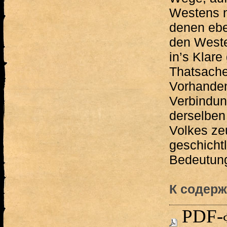
Westens n
denen ebe
den Weste
in’s Klare
Thatsache
Vorhanden
Verbindun
derselben
Volkes zeu
geschicht
Bedeutung
К содерж
PDF-