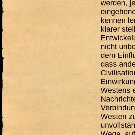
werden, j
eingehende
kennen le
klarer ste
Entwickelu
nicht unbe
dem Einfl
dass ander
Civilisati
Einwirkung
Westens e
Nachricht
Verbindun
Westen zu
unvollstän
Wege, auf