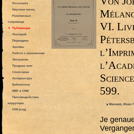
Von Joh
Personalia
Mélang
Научная жизнь
Рукописные
сокровища
VI. Liv
Публикации
Лекторий
Pétersb
Периодика
Архивы
l’Impri
Работа с рукописями
Экскурсии
l’Acade
Продажа книг
Спонсорам
Science
Аспирантура
Библиотека
599.
ИВР в СМИ
Противодействие
коррупции
Минаев, Иван 
IOM (eng)
Je genauer
Vergangen