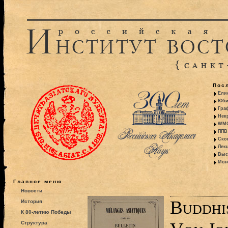
Пос
Ели
Юби
Гра
Некр
WMO:
ППВ 
Ско
Лекц
Выс
Моно
Главное меню
Новости
Buddhi
История
К 80-летию Победы
Структура