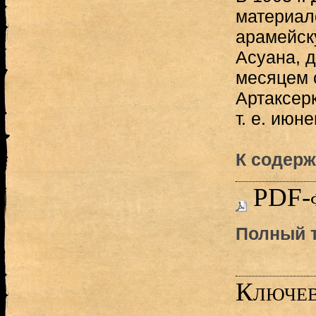
материал
арамейск
Асуана, 
месяцем 
Артаксерк
т. е. июнем
К содерж
PDF-
Полный т
Ключев