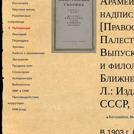
Арамей
Personalia
надпись
Научная жизнь
Рукописные
сокровища
[Право
Публикации
Лекторий
Палест
Периодика
Архивы
Выпуск
Работа с рукописями
Экскурсии
и фило
Продажа книг
Спонсорам
Ближне
Аспирантура
Библиотека
Л.: Из
ИВР в СМИ
Противодействие
СССР, 
коррупции
IOM (eng)
Боголюбов, Ми
В 1903 г.