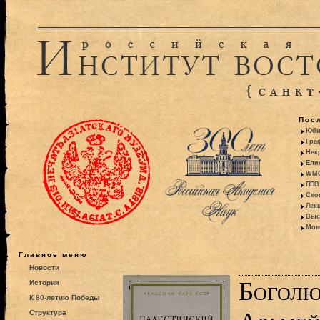
Пос
Юби
Гра
Некр
Ели
WMO:
ППВ 
Ско
Лекц
Выс
Моно
Главное меню
Новости
Боголю
История
К 80-летию Победы
Структура