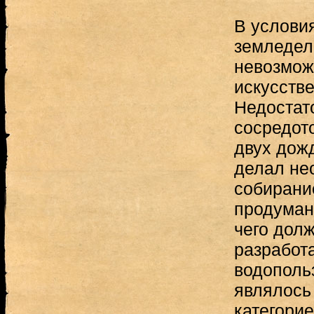
В услови
земледел
невозмож
искусств
Недостато
сосредот
двух дож
делал не
собирание
продуман
чего дол
разработ
водополь
являлось
категори