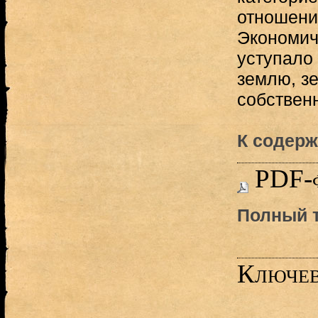
отношени
Экономич
уступало
землю, з
собственн
К содерж
PDF-
Полный т
Ключев