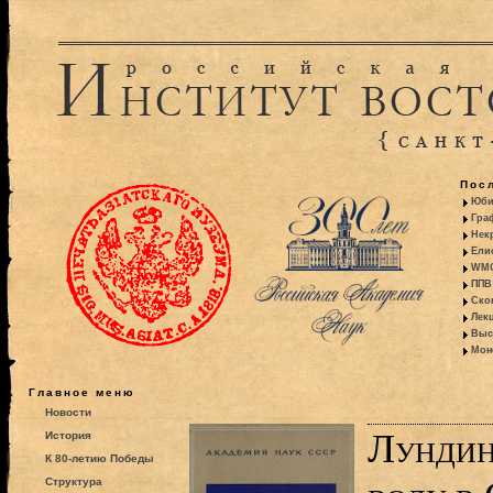
Пос
Юби
Гра
Некр
Ели
WMO:
ППВ 
Ско
Лекц
Выс
Моно
Главное меню
Новости
Лундин 
История
К 80-летию Победы
Структура