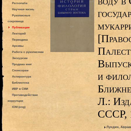
воду в
Personalia
госуда
Научная жизнь
Рукописные
сокровища
мукарри
Публикации
Лекторий
[Право
Периодика
Архивы
Палест
Работа с рукописями
Экскурсии
Выпуск
Продажа книг
Спонсорам
и фило
Аспирантура
Библиотека
Ближне
ИВР в СМИ
Противодействие
Л.: Из
коррупции
IOM (eng)
СССР, 
Лундин, Авраа