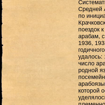
Системат
Средней А
по иници
Крачковск
поездок к
арабам, 
1936, 1938
годичног
удалось: 
число ар
родной яз
посемейн
арабоязы
которой 
уделялос
племенно