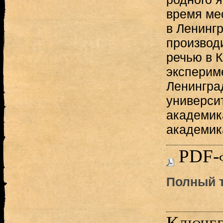
время ме
в Ленинг
производ
речью в 
эксперим
Ленингра
универси
академика
академика
PDF-
Полный т
Ключев