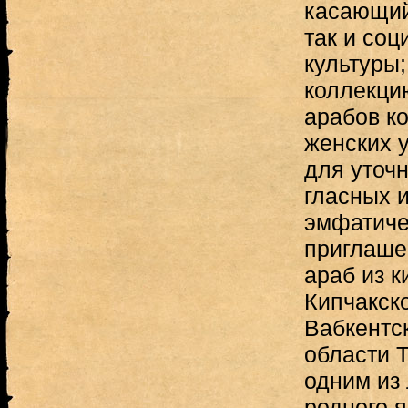
касающий
так и соц
культуры;
коллекци
арабов к
женских у
для уточн
гласных 
эмфатиче
приглашен
араб из 
Кипчакско
Вабкентс
области 
одним из
родного я