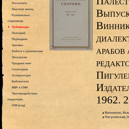
Палест
Personalia
Выпуск 
Научная жизнь
Рукописные
сокровища
Винник
Публикации
Лекторий
диалек
Периодика
Архивы
арабов
Работа с рукописями
Экскурсии
редакто
Продажа книг
Спонсорам
Пигулев
Аспирантура
Библиотека
Издате
ИВР в СМИ
Противодействие
1962. 2
коррупции
IOM (eng)
Винников, Иса
Пигулевская, 