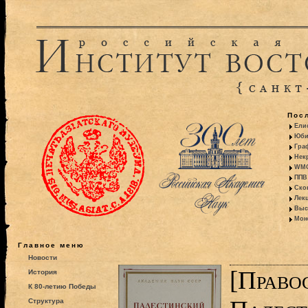
Пос
Ели
Юби
Гра
Некр
WMO:
ППВ 
Ско
Лекц
Выс
Моно
Главное меню
Новости
[Право
История
К 80-летию Победы
Структура