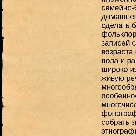
семейно-
домашнег
сделать 
фольклор
записей с
возраста 
пола и ра
широко и
живую ре
многообр
особеннос
многочис
фонограф
собрать 
этнограф