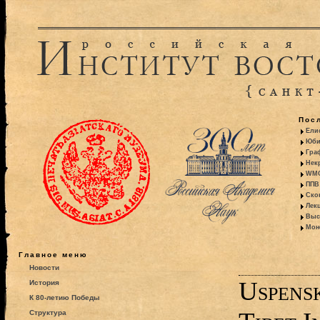
Пос
Ели
Юби
Гра
Некр
WMO:
ППВ 
Ско
Лекц
Выс
Моно
Главное меню
Новости
Uspensk
История
К 80-летию Победы
Структура