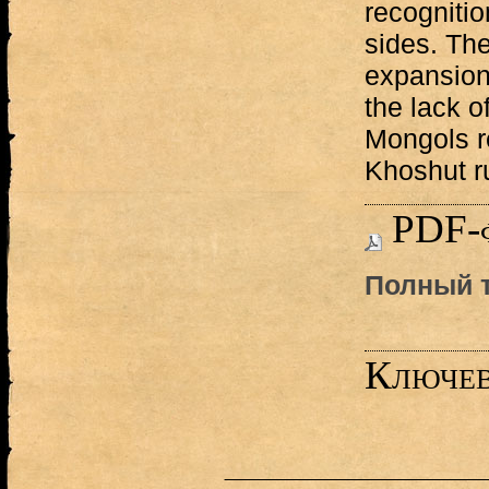
recognitio
sides. Th
expansion
the lack 
Mongols re
Khoshut ru
PDF-
Полный т
Ключев