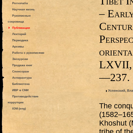
Tibet I
Personalia
– Earl
Научная жизнь
Рукописные
сокровища
Centur
Публикации
Лекторий
Perspec
Периодика
Архивы
orienta
Работа с рукописями
Экскурсии
LXVII, 
Продажа книг
Спонсорам
—237.
Аспирантура
Библиотека
ИВР в СМИ
Успенский, Вл
Противодействие
коррупции
The conqu
IOM (eng)
(1582–165
Khoshut 
tribe of t