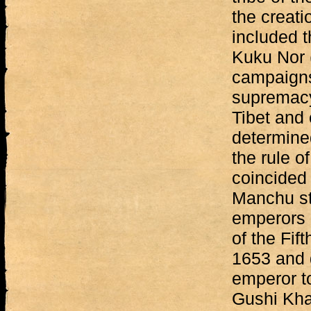
the creati
included t
Kuku Nor (
campaigns
supremacy
Tibet and 
determined
the rule o
coincided 
Manchu st
emperors o
of the Fif
1653 and g
emperor t
Gushi Kha