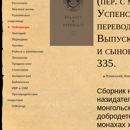
(пер. с
Personalia
Успенск
Научная жизнь
Рукописные
сокровища
перево
Публикации
Лекторий
Выпуск
Периодика
Архивы
и сыно
Работа с рукописями
Экскурсии
335.
Продажа книг
Спонсорам
Аспирантура
Успенский, Вл
Библиотека
ИВР в СМИ
Сборник 
Противодействие
назидате
коррупции
монгольс
IOM (eng)
добродет
монахах х