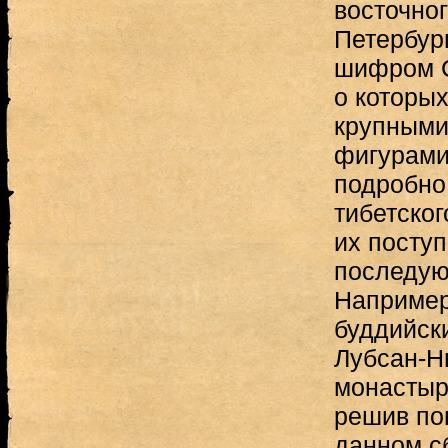
восточног
Петербур
шифром С
о которых
крупными
фигурами
подробно
тибетског
их посту
последую
Например
буддийски
Лубсан-Н
монастыр
решив по
данном с