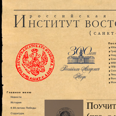
Пос
Юби
Гра
Некр
Ели
WMO:
ППВ 
Ско
Лекц
Выс
Моно
Главное меню
Новости
Поучит
История
К 80-летию Победы
Структура