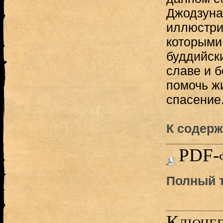
Джодзуна
иллюстри
которыми
буддийск
славе и б
помочь ж
спасение.
К содерж
PDF-
Полный т
Ключев