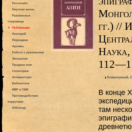
эпигра
Personalia
Монгол
Научная жизнь
Рукописные
сокровища
гг.) //
Публикации
Лекторий
Центра
Периодика
Архивы
Наука,
Работа с рукописями
Экскурсии
112—1
Продажа книг
Спонсорам
Аспирантура
Кляшторный, С
Библиотека
ИВР в СМИ
В конце X
Противодействие
экспедиц
коррупции
там неск
IOM (eng)
эпиграфи
древнетю