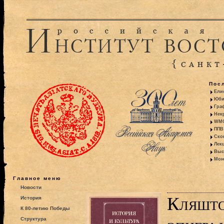
Пос
Ели
Юби
Гра
Некр
WMO:
ППВ 
Ско
Лекц
Выс
Моно
Главное меню
Новости
Кляшто
История
К 80-летию Победы
Структура