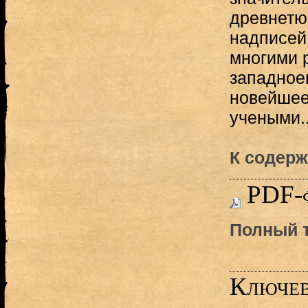
древнетю
надписей
многими 
западное
новейшее
учеными..
К содерж
PDF-
Полный т
Ключев