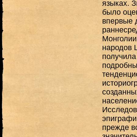
языках. З
было оце
впервые 
раннесре
Монголии
народов 
получила
подробны
тенденци
историогр
созданны
населени
Исследов
эпиграфи
прежде в
значител